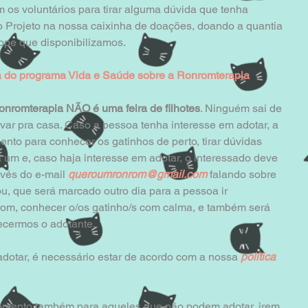
 os voluntários para tirar alguma dúvida que tenha 
 o Projeto na nossa caixinha de doações, doando a quantia 
ope que disponibilizamos.
a do programa Vida e Saúde sobre a Ronromterapia
onromterapia NÃO é uma feira de filhotes
. Ninguém sai de 
var pra casa. Caso a pessoa tenha interesse em adotar, a 
o para conhecer os gatinhos de perto, tirar dúvidas 
 um e, caso haja interesse em adotar, o interessado deve 
vés do e-mail 
queroumronrom@gmail.com
 falando sobre 
ou, que será marcado outro dia para a pessoa ir 
m, conhecer o/os gatinho/s com calma, e também será 
ecermos o adotante. 
otar, é necessário estar de acordo com a nossa 
política 
mento também para aqueles que não podem adotar, irem 