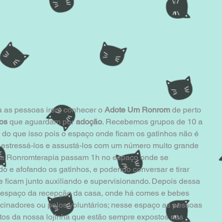
a as pessoas irem conhecer o 
Adote Um Ronrom
 de perto 
os 
que aguardam por 
adoção
. Recebemos grupos de 10 a 
 do que isso pois o espaço onde ficam os gatinhos não é 
estressá-los e assustá-los com um número muito grande 
 da Ronromterapia passam 1h no espaço onde se 
o e afofando os gatinhos, e podendo conversar e tirar 
e ficam junto auxiliando e supervisionando. Depois dessa 
o espaço da recepção da casa, onde há comes e bebes 
ocinadores ou pelos voluntários; nesse espaço as pessoas 
s da nossa lojinha que estão sempre expostos nas 