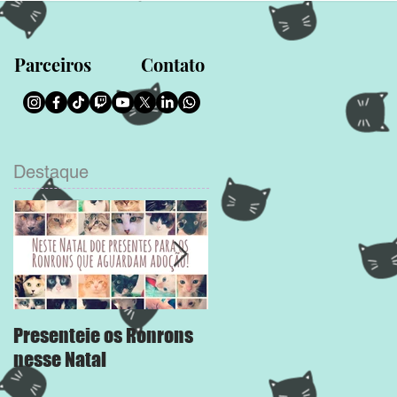
Parceiros
Contato
Destaque
Presenteie os Ronrons
Chega Mais
nesse Natal