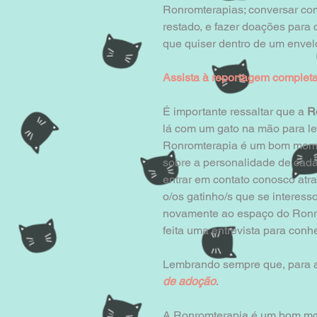
Ronromterapias; conversar com
restado, e fazer doações para
que quiser dentro de um envel
Assista à reportagem complet
É importante ressaltar que a 
R
lá com um gato na mão para le
Ronromterapia é um bom moment
sobre a personalidade de cada
entrar em contato conosco atra
o/os gatinho/s que se interess
novamente ao espaço do Ronro
feita uma entrevista para conh
Lembrando sempre que, para ad
de adoção
. 
A Ronromterapia é um bom mo