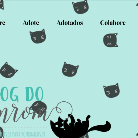
re
Adote
Adotados
Colabore