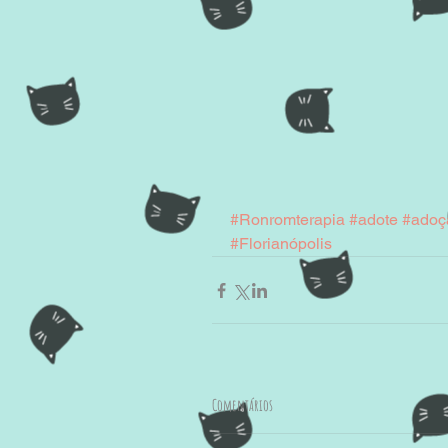
#Ronromterapia
#adote
#adoç
#Florianópolis
Comentários