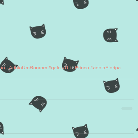
ão
#AdoteUmRonrom
#gato
#Uli
#Prince
#adotaFloripa