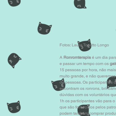
Fotos: Laura Tosetto Longo  
​ 
A 
Ronromterapia 
é um dia par
e passar um tempo com os 
gat
15 pessoas por hora, não mais
muito grande, e não queremos 
de pessoas. Os participantes
encontram os ronrons, brincand
dúvidas com os voluntários qu
1h os participantes vão para 
que são fornecidos pelos patr
podem também comprar produto