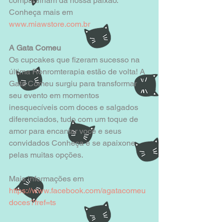
compartilham da nossa paixão.​​ 
Conheça mais em 
www.miawstore.com.br
A Gata Comeu
Os cupcakes que fizeram sucesso na 
última Ronromterapia estão de volta! A 
Gata Comeu surgiu para transformar 
seu evento em momentos 
inesquecíveis com doces e salgados 
diferenciados, tudo com um toque de 
amor para encantar você e seus 
convidados Conheça e se apaixone 
pelas muitas opções.
Mais informações em 
https://www.facebook.com/agatacomeu
doces?fref=ts