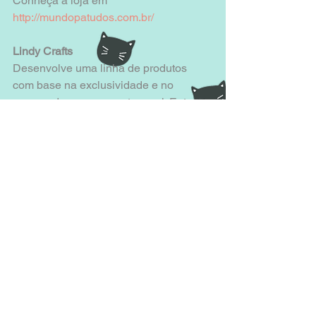
Conheça a loja em 
http://mundopatudos.com.br/
Lindy Crafts
Desenvolve uma linha de produtos 
com base na exclusividade e no 
esmero do processo artesanal. Entre 
as criações, que mesclam tecidos e 
materiais como renda, feltro, costuras e 
bordados, destacam-se os acessórios 
femininos, toy art/bonecos e artigos 
para a casa e decoração. A Lindy 
Crafts doou um par de mug rugs pra ser 
sorteado na Ronromterapia. 
Mais em 
www.facebook.com/lindycrafts
:: Quer se tornar parceiro do Adote um 
Ronrom e ter sua empresa vinculada 