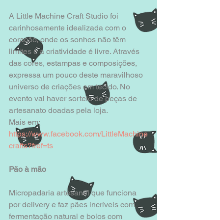
A Little Machine Craft Studio foi 
carinhosamente idealizada com o 
coração, onde os sonhos não têm 
limites e a criatividade é livre. Através 
das cores, estampas e composições, 
expressa um pouco deste maravilhoso 
universo de criações em tecido. No 
evento vai haver sorteio de peças de 
artesanato doadas pela loja. 
Mais em: 
https://www.facebook.com/LittleMachine
crafts?fref=ts
Pão à mão
Micropadaria artesanal que funciona 
por delivery e faz pães incríveis com 
fermentação natural e bolos com 