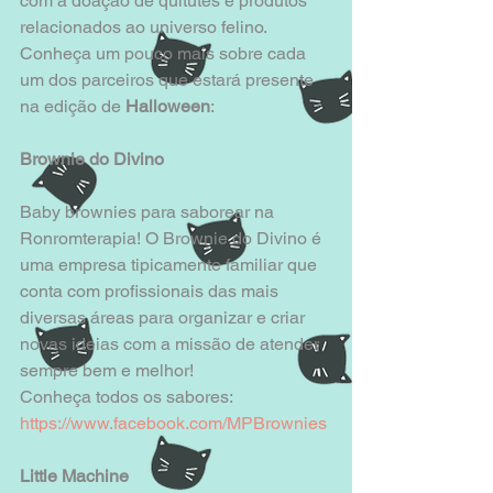
com a doação de quitutes e produtos 
relacionados ao universo felino. 
Conheça um pouco mais sobre cada 
um dos parceiros que estará presente 
na edição de 
Halloween
: 
Brownie do Divino
Baby brownies para saborear na 
Ronromterapia! O Brownie do Divino é 
uma empresa tipicamente familiar que 
conta com profissionais das mais 
diversas áreas para organizar e criar 
novas ideias com a missão de atender 
sempre bem e melhor! 
Conheça todos os sabores: 
https://www.facebook.com/MPBrownies
Little Machine