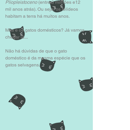
Pliopleistoceno 
(entre 5 milhões e12 
mil anos atrás). Ou seja, os felídeos 
habitam a terra há muitos anos. 
Mas e os gatos domésticos? Já vamos 
chegar lá... 
Não há dúvidas de que o gato 
doméstico é da mesma espécie que os 
gatos selvagens. 