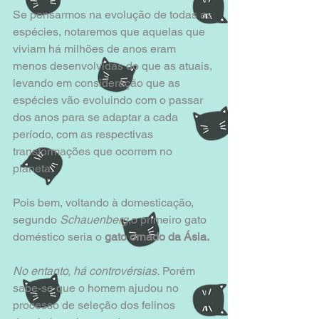
Se pensarmos na evolução de todas as 
espécies, notaremos que aquelas que 
viviam há milhões de anos eram 
menos desenvolvidas do que as atuais, 
levando em consideração que as 
espécies vão evoluindo com o passar 
dos anos para se adaptar a cada 
período, com as respectivas 
transformações que ocorrem no 
planeta. 
Pois bem, voltando à domesticação, 
segundo 
Schauenberg
,o primeiro gato 
doméstico seria o 
gato ornado da Ásia.
No entanto, há controvérsias.
 Porém 
sabe-se que o homem ajudou no 
processo de seleção dos felinos 