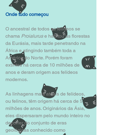
Onde tudo começou
O ancestral de todos os felídeos se 
chama 
Proialurus 
e habitou as florestas 
da Eurásia, mais tarde penetrando na 
África e atingindo também toda a 
América do Norte. Porém foram 
extintos há cerca de 10 milhões de 
anos e deram origem aos felídeos 
modernos. 
As linhagens mais atuais de felídeos, 
ou felinos, têm origem há cerca de 5 
milhões de anos. Originários da Ásia, 
eles dispersaram pelo mundo inteiro no 
decorrer do conjunto de eras 
geológicas conhecido como 