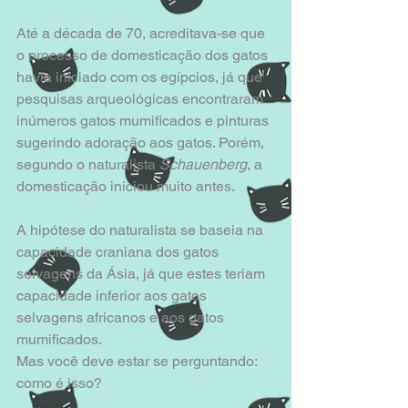
Até a década de 70, acreditava-se que 
o processo de domesticação dos gatos 
havia iniciado com os egípcios, já que 
pesquisas arqueológicas encontraram 
inúmeros gatos mumificados e pinturas 
sugerindo adoração aos gatos. Porém, 
segundo o naturalista 
Schauenberg
, a 
domesticação iniciou muito antes. 
A hipótese do naturalista se baseia na 
capacidade craniana dos gatos 
selvagens da Ásia, já que estes teriam 
capacidade inferior aos gatos 
selvagens africanos e aos gatos 
mumificados. 
Mas você deve estar se perguntando: 
como é isso?  