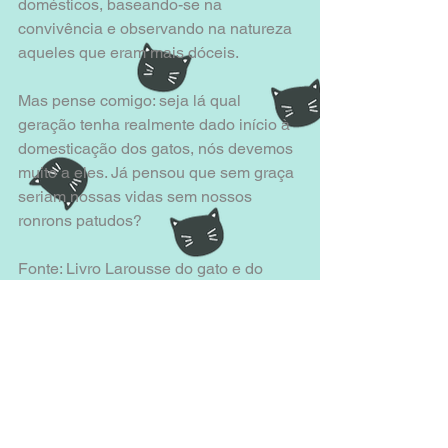
domésticos, baseando-se na 
convivência e observando na natureza 
aqueles que eram mais dóceis. 
Mas pense comigo: seja lá qual 
geração tenha realmente dado início à 
domesticação dos gatos, nós devemos 
muito a eles. Já pensou que sem graça 
seriam nossas vidas sem nossos 
ronrons patudos? 
Fonte: Livro Larousse do gato e do 
gatinho. 
#felinos
#origemdosgatos
#gatodoméstico
#AdoteUmRonrom
#curiosidades