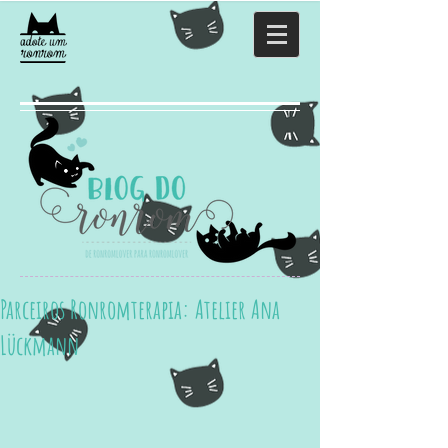
Parceiros Ronromterapia: Atelier Ana
Lückmann