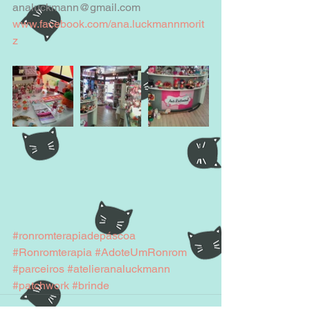
analuckmann@gmail.com
www.facebook.com/ana.luckmannmorit
z
#ronromterapiadepáscoa
#Ronromterapia
#AdoteUmRonrom
#parceiros
#atelieranaluckmann
#patchwork
#brinde