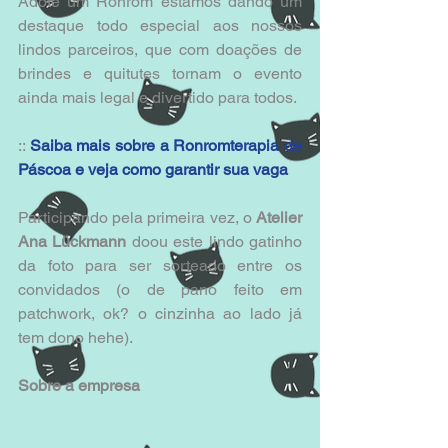
Adote um Ronrom estamos dando um 
destaque todo especial aos nossos 
lindos parceiros, que com doações de 
brindes e quitutes tornam o evento 
ainda mais legal e divertido para todos. 
:: 
Saiba mais sobre a Ronromterapia de 
Páscoa e veja como garantir sua vaga
Participando pela primeira vez, o 
Atelier 
Ana Lückmann
 doou este lindo gatinho 
da foto para ser sorteado entre os 
convidados (o de pano feito em 
patchwork, ok? o cinzinha ao lado já 
tem dono hehe). 
Sobre a empresa