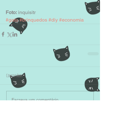
Foto:
 inquisitr
#gato
#brinquedos
#diy
#economia
Comentários
Escreva um comentário
Enquete