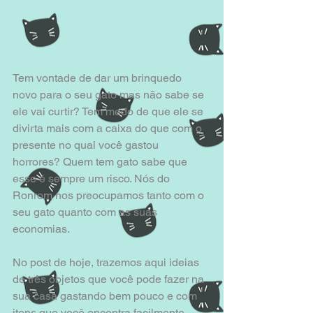
Tem vontade de dar um brinquedo 
novo para o seu gato mas não sabe se 
ele vai curtir? Tem medo de que ele se 
divirta mais com a caixa do que com o 
presente no qual você gastou 
horrores? Quem tem gato sabe que 
esse é sempre um risco. Nós do 
Ronrom nos preocupamos tanto com o 
seu gato quanto com as suas 
economias.
No post de hoje, trazemos aqui ideias 
de três objetos que você pode fazer na 
sua casa gastando bem pouco e com 
itens que você encontra facilmente.