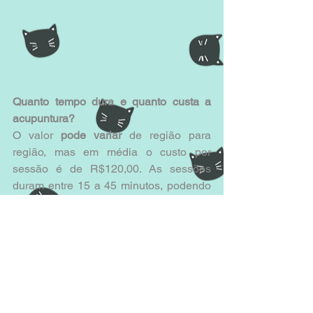
Quanto tempo dura e quanto custa a 
acupuntura?
O valor 
pode variar
 de região para 
região, mas em média o custo por 
sessão é de R$120,00. As sessões 
duram entre 15 a 45 minutos, podendo 
ser utilizadas a eletroacupuntura 
(estímulos elétricos dos pontos), 
acuinjeção (aplicação de produtos 
medicinais nos pontos),moxabustão 
(aplicação através do calor) e implante 
de ouro (aplicações de outro nos 
pontos). Através do histórico do animal 