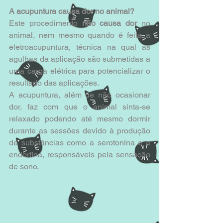
A acupuntura causa dor no animal?
Este procedimento 
não causa dor
 no 
animal, nem mesmo quando é feita a 
eletroacupuntura, técnica na qual as 
agulhas da aplicação são submetidas a 
uma carga elétrica para potencializar o 
resultado das aplicações.
A acupuntura, além de não ocasionar 
dor, faz com que o animal sinta-se 
relaxado podendo até mesmo dormir 
durante as sessões devido à produção 
de substâncias como a serotonina e a 
endorfina, responsáveis pela sensação 
de sono.