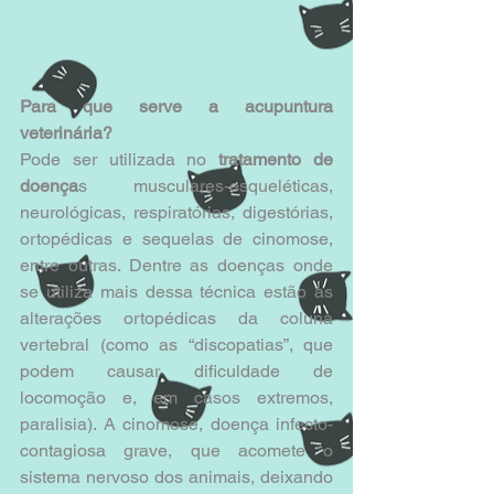
Para que serve a acupuntura 
veterinária?
Pode ser utilizada no 
tratamento de 
doença
s musculares-esqueléticas, 
neurológicas, respiratórias, digestórias, 
ortopédicas e sequelas de cinomose, 
entre outras. Dentre as doenças onde 
se utiliza mais dessa técnica estão as 
alterações ortopédicas da coluna 
vertebral (como as “discopatias”, que 
podem causar dificuldade de 
locomoção e, em casos extremos, 
paralisia). A cinomose, doença infecto-
contagiosa grave, que acomete o 
sistema nervoso dos animais, deixando 