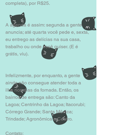
completa), por R$25.
A agenda é assim: segunda a gente 
anuncia; até quarta você pede e, sexta, 
eu entrego as delícias na sua casa, 
trabalho ou onde você quiser. (E é 
grátis, viu).
Infelizmente, por enquanto, a gente 
ainda não consegue atender toda a 
ilha nos dias da fornada. Então, os 
bairros de entrega são: Canto da 
Lagoa; Centrinho da Lagoa; Itacorubi; 
Córrego Grande; Santa Mônica; 
Trindade; Agronômica e Centro.
Contato: