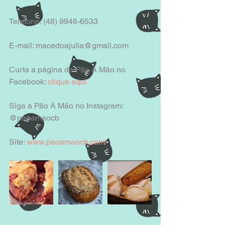
Telefone: (48) 9946-6533
E-mail: macedoajulia@gmail.com
Curta a página da Pão À Mão no 
Facebook: 
clique aqui
Siga a Pão À Mão no Instagram: 
@paoamaocb
Site: 
www.paoamaocb.com/