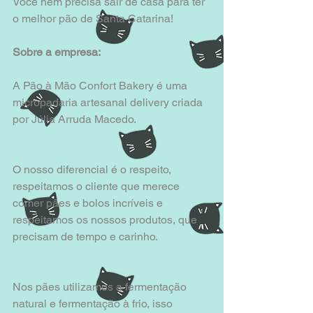
Você nem precisa sair de casa para ter 
o melhor pão de Santa Catarina!
Sobre a empresa:
A Pão à Mão Confort Bakery é uma 
micropadaria artesanal delivery criada 
por Júlia Arruda Macedo. 
O nosso diferencial é o respeito, 
respeitamos o cliente que merece 
comer pães e bolos incríveis e 
respeitamos os nossos produtos, que 
precisam de tempo e carinho.
Nos pães utilizamos a fermentação 
natural e fermentação à frio, isso 