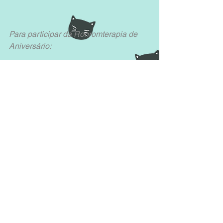
Para participar da Ronromterapia de 
Aniversário:
Envie um e-mail para 
ronromterapia@gmail.com
* As inscrições se encerram às 21h do 
dia 08 de julho de 2016
O evento ocorre no dia 09 de julho de 
2016
Horário: das 14h às 20h.
#AdoteUmRonrom
#Ronromterapiadoamor