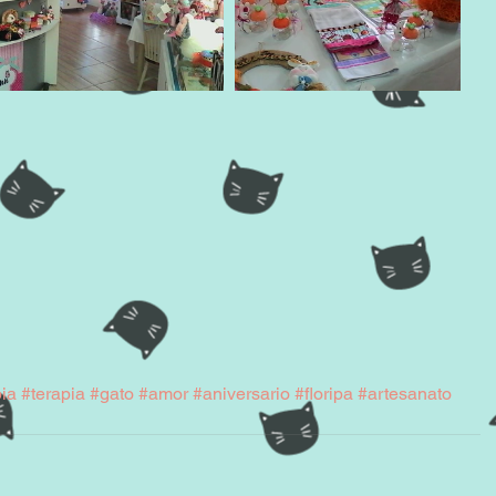
ia
#terapia
#gato
#amor
#aniversario
#floripa
#artesanato