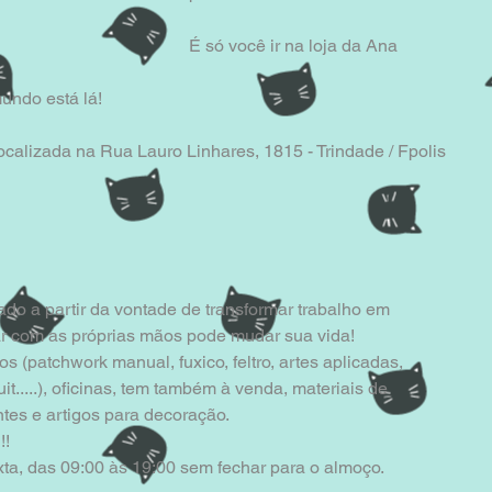
É só você ir na loja da Ana 
undo está lá!
calizada na Rua Lauro Linhares, 1815 - Trindade / Fpolis 
ado a partir da vontade de transformar trabalho em
riar com as próprias mãos pode mudar sua vida!
os (patchwork manual, fuxico, feltro, artes aplicadas,
it.....), oficinas, tem também à venda, materiais de
tes e artigos para decoração.
!!
a, das 09:00 às 19:00 sem fechar para o almoço.