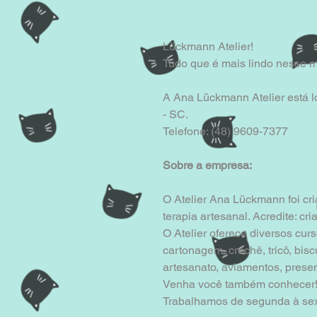
Lückmann Atelier!
Tudo que é mais lindo nesse m
A Ana Lückmann Atelier está lo
- SC.
Telefone: (48) 9609-7377 
Sobre a empresa:
O Atelier Ana Lückmann foi cri
terapia artesanal. Acredite: c
O Atelier oferece diversos curs
cartonagem, crochê, tricô, biscu
artesanato, aviamentos, presen
Venha você também conhecer!
Trabalhamos de segunda à sext