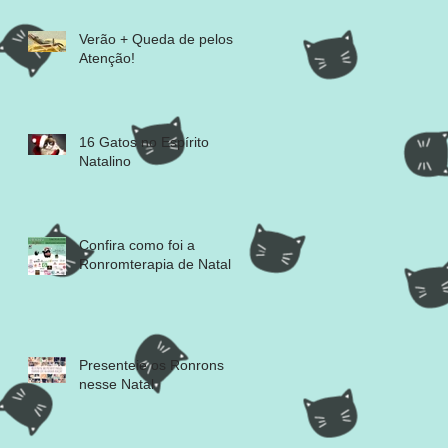
Verão + Queda de pelos =
Atenção!
16 Gatos no Espírito
Natalino
Confira como foi a
Ronromterapia de Natal
Presenteie os Ronrons
nesse Natal