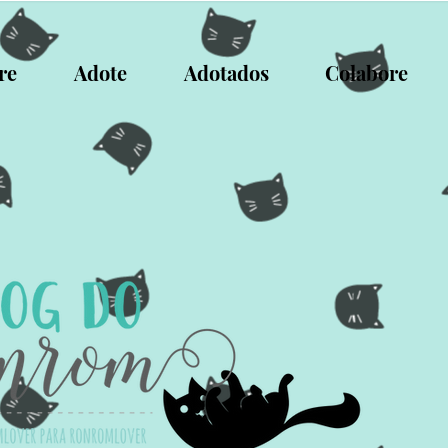
re
Adote
Adotados
Colabore