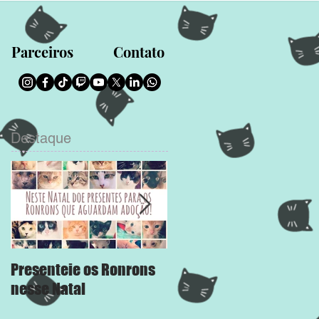
Parceiros
Contato
Destaque
Presenteie os Ronrons
Chega Mais
nesse Natal