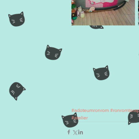
#adoteumronrom
#ronromterap
#atelier