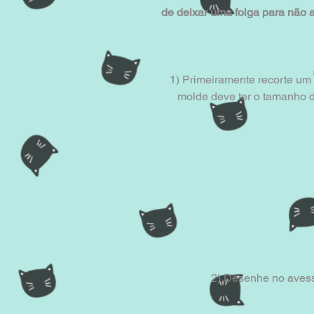
de deixar uma folga para não 
1) Primeiramente recorte um m
molde deve ter o tamanho d
2) Desenhe no avesso