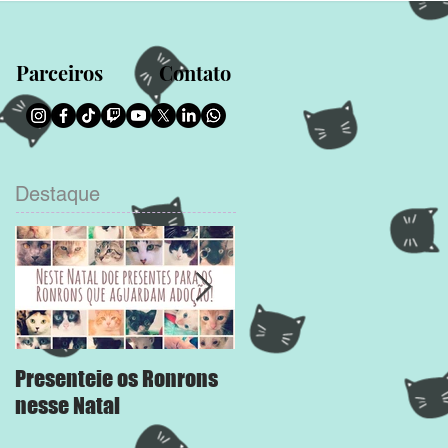
Parceiros
Contato
Destaque
Presenteie os Ronrons
Chega Mais
nesse Natal