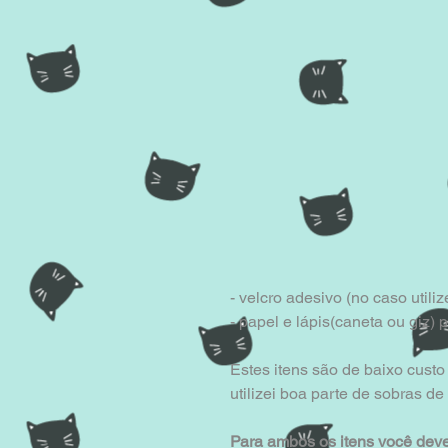
- velcro adesivo (no caso utili
- papel e lápis(caneta ou giz) 
Estes itens são de baixo cust
utilizei boa parte de sobras de
Para ambos os itens você deve