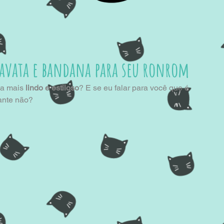
avata e bandana para seu ronrom
da mais
 lindo e estiloso
? E se eu falar para você que é 
sante não?