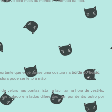
te, deve ficar mais ou menos no formato da foto.
mportante que você passe uma costura na 
borda do tecido
, 
tura pode ser feito à mão.
e velcro nas pontas, isto irá facilitar na hora de vesti-lo. 
ser colado em lados diferentes (um por dentro outro por 