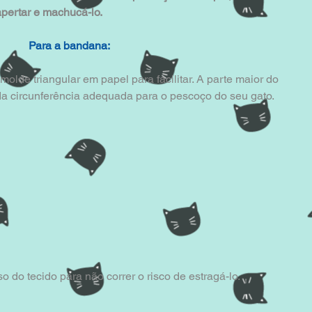
apertar e machucá-lo.
Para a bandana:
olde triangular em papel para facilitar. A parte maior do 
a circunferência adequada para o pescoço do seu gato.
 do tecido para não correr o risco de estragá-lo.