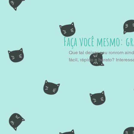
Faça você mesmo: gr
Que tal deixar seu ronrom ain
fácil, rápido e barato? Interes