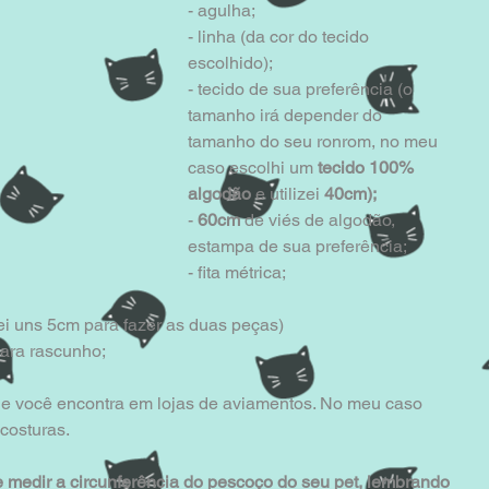
- agulha;
- linha (da cor do tecido 
escolhido);
- tecido de sua preferência (o 
tamanho irá depender do 
tamanho do seu ronrom, no meu 
caso escolhi um 
tecido 100% 
algodão
 e utilizei 
40cm);
- 
60cm
 de viés de algodão, 
estampa de sua preferência;
- fita métrica;
zei uns 5cm para fazer as duas peças)
para rascunho;
o e você encontra em lojas de aviamentos. No meu caso 
 costuras.
 medir a circunferência do pescoço do seu pet, lembrando 