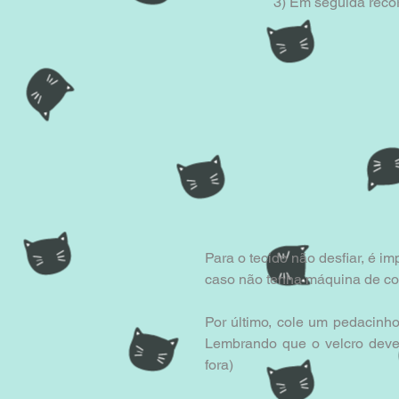
3) Em seguida recor
Para o tecido não desfiar, é i
caso não tenha máquina de cos
Por último, cole um pedacinho d
Lembrando que o velcro deve 
fora)