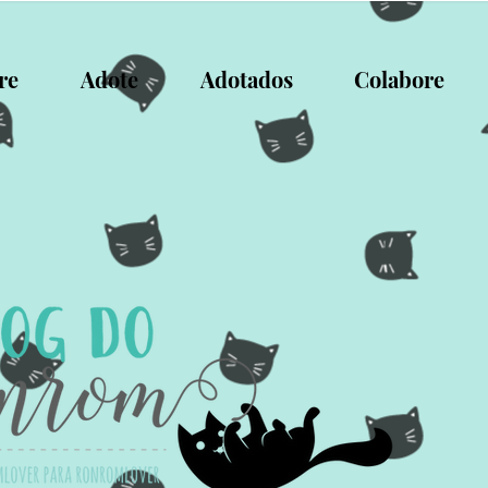
re
Adote
Adotados
Colabore