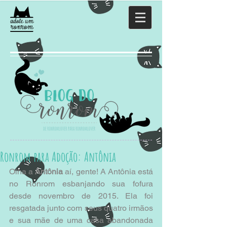
Ronrom para Adoção: Antônia
Olha a
 Antônia
 aí, gente! A Antônia está 
no Ronrom esbanjando sua fofura 
desde novembro de 2015. Ela foi 
resgatada junto com seus quatro irmãos 
e sua mãe de uma casa abandonada 