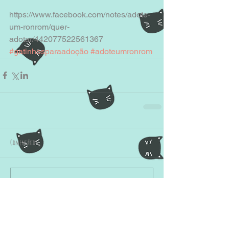
https://www.facebook.com/notes/adote-
um-ronrom/quer-
adotar/442077522561367
#gatinhosparaadoção
#adoteumronrom
Comentários
Escreva um comentário
Enquete