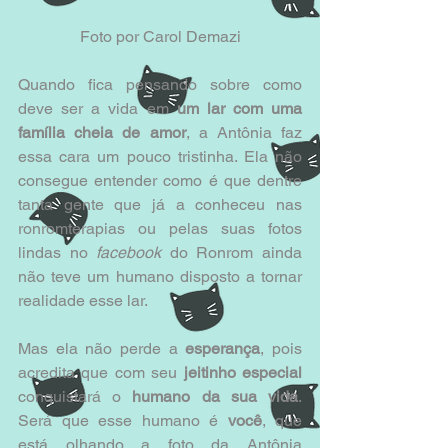
Foto por Carol Demazi
Quando fica pensando sobre como 
deve ser a vida em 
um lar com uma 
família cheia de amor
, a Antônia faz 
essa cara um pouco tristinha. Ela não 
consegue entender como é que dentre 
tanta gente que já a conheceu nas 
ronromterapias ou pelas suas fotos 
lindas no 
facebook 
do Ronrom ainda 
não teve um humano disposto a tornar 
realidade esse lar.
Mas ela não perde a 
esperança
, pois 
acredita que com seu 
jeitinho especial
conquistará o 
humano da sua vida
. 
Será que esse humano é 
você
, que 
está olhando a foto da Antônia 