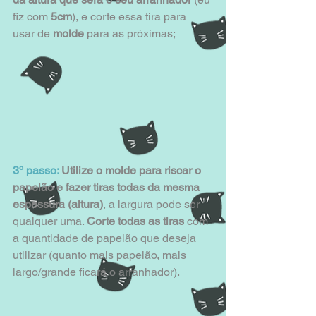
fiz com 
5cm
), e corte essa tira para 
usar de 
molde
 para as próximas;
3º passo:
 Utilize o molde para riscar o 
papelão e fazer tiras todas da mesma 
espessura (altura)
, a largura pode ser 
qualquer uma. 
Corte todas as tiras
 com 
a quantidade de papelão que deseja 
utilizar (quanto mais papelão, mais 
largo/grande ficará o arranhador).