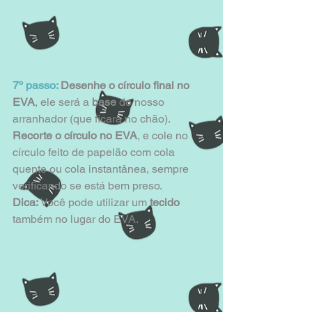
7º passo:
 Desenhe o círculo final no 
EVA
, ele será a 
base 
do nosso 
arranhador (que ficará no chão). 
Recorte o círculo no EVA
, e cole no 
círculo feito de papelão com cola 
quente ou cola instantânea, sempre 
verificando se está bem preso.
Dica:
 Você pode utilizar um 
tecido
também no lugar do EVA.