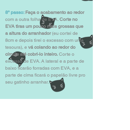
8º passo:
 Faça o acabamento ao redor
com a outra folha de EVA. 
Corte no 
EVA tiras um pouco mais grossas que 
a altura do arranhador
 (eu cortei de 
8cm e depois tirei o excesso com uma 
tesoura), e 
vá colando ao redor do 
círculo até cobri-lo inteiro.
 Corte o 
excesso de EVA. A lateral e a parte de 
baixo ficarão forradas com EVA, e a 
parte de cima ficará o papelão livre pro 
seu gatinho arranhar.
Dica extra: 
Se você tiver 
Catnip
 em 
casa, coloque um pouco no arranhador 