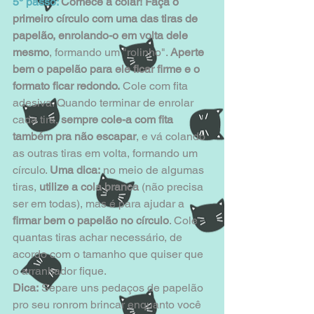
5º passo:
 Comece a colar! Faça o 
primeiro círculo com uma das tiras de 
papelão, enrolando-o em volta dele 
mesmo
, formando um "rolinho". 
Aperte 
bem o papelão para ele ficar firme e o 
formato ficar redondo.
 Cole com fita 
adesiva. Quando terminar de enrolar 
cada tira, 
sempre cole-a com fita 
também pra não escapar
, e vá colando 
as outras tiras em volta, formando um 
círculo. 
Uma dica:
 no meio de algumas 
tiras, 
utilize a cola branca
 (não precisa 
ser em todas), mas é para ajudar a 
firmar bem o papelão no círculo
. Cole 
quantas tiras achar necessário, de 
acordo com o tamanho que quiser que 
o arranhador fique.
Dica:
 Separe uns pedaços de papelão 
pro seu ronrom brincar enquanto você 