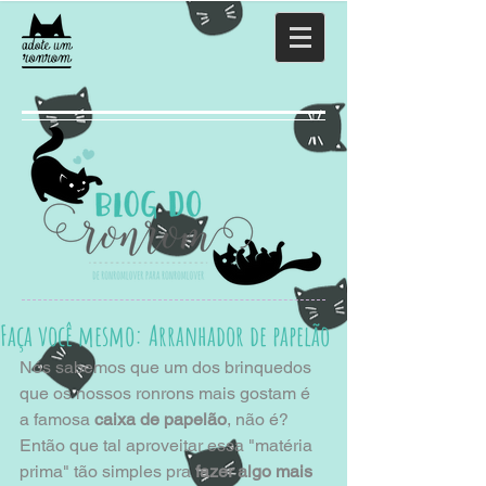
Faça você mesmo: Arranhador de papelão
Nós sabemos que um dos brinquedos 
que os nossos ronrons mais gostam é 
a famosa 
caixa de papelão
, não é? 
Então que tal aproveitar essa "matéria 
prima" tão simples pra 
fazer algo mais 