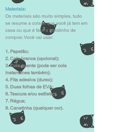
Materiais:
Os materiais são muito simples, tudo 
se resume a coisas que você já tem em 
casa ou que é fácil e baratinho de 
comprar. Você vai usar:
1. Papelão;
2. Cola branca (opcional);
3. Cola quente (pode ser cola 
instantânea também);
4. Fita adesiva (durex);
5. Duas folhas de EVA;
6. Tesoura e/ou estilete;
7. Régua;
8. Canetinha (qualquer cor).