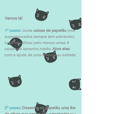
Vamos lá!
1º passo:
 Junte
 caixas de papelão
 (nos 
supermercados sempre tem sobrando), 
você vai utilizar pelo menos umas 4 
caixas de tamanho médio. 
Abra elas 
com a ajuda de uma tesoura ou estilete;
2º passo:
 Desenhe no papelão uma tira 
da altura que será o seu arranhador
 (eu 