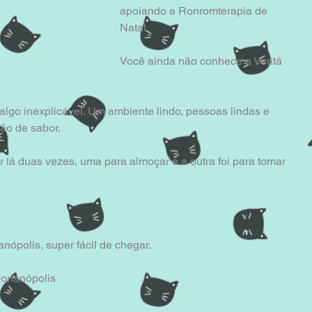
apoiando a Ronromterapia de 
Natal 
Você ainda não conhece a Veritá 
algo inexplicável. Um ambiente lindo, pessoas lindas e 
ão de sabor. 
r lá duas vezes, uma para almoçar e a outra foi para tomar 
anópolis, super fácil de chegar.
lorianópolis