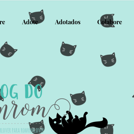
re
Adote
Adotados
Colabore