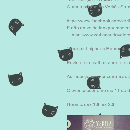
Curta a página da Veritá - Sa
https://www.facebook.com/veri
E não deixe de ir experimentar
+ infos: www.veritasaudaveld
*Para participar da Ronromtera
Envie um e-mail para ronrom
As inscrições se encerram às
O evento ocorre no dia 11 de
Horário: das 13h às 20h