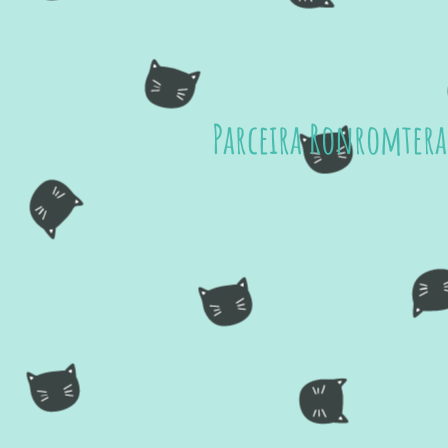
Parceira Ronromterap