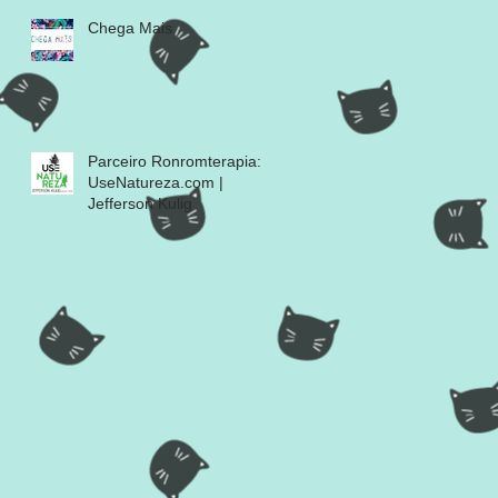
Chega Mais
Parceiro Ronromterapia:
UseNatureza.com |
Jefferson Kulig