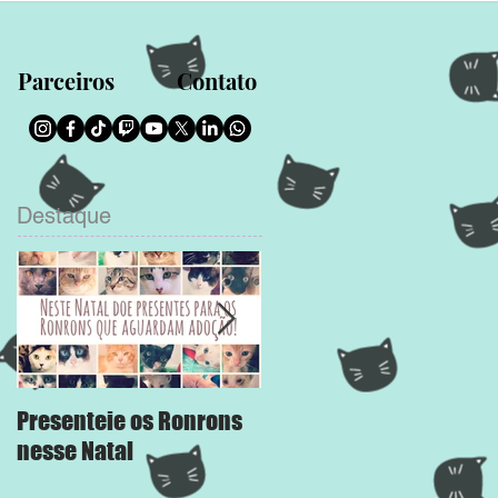
Parceiros
Contato
Destaque
Presenteie os Ronrons
Chega Mais
nesse Natal