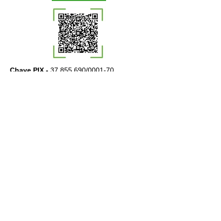
Chave PIX -
37.855.690
/0001-70
Banco -
PagBank (290)
Agência:
0001
Conta:
40424483-2
Titular:
Adote Um Ronrom Ltda