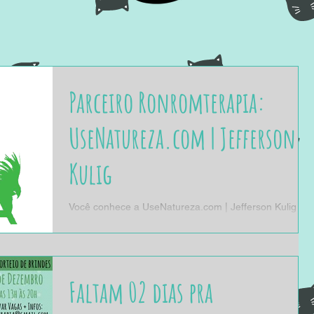
Parceiro Ronromterapia:
UseNatureza.com | Jefferson
Kulig
Você conhece a UseNatureza.com | Jefferson Kulig ?
UseNatureza.com | Jefferson Kulig é uma marca do
renomado estilista Jefferson Kuling....
Faltam 02 dias pra