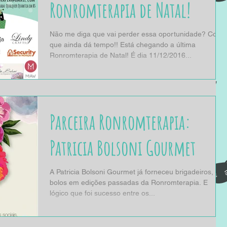
Ronromterapia de Natal!
Não me diga que vai perder essa oportunidade? Corre
que ainda dá tempo!! Está chegando a última
Ronromterapia de Natal! É dia 11/12/2016...
Parceira Ronromterapia:
Patricia Bolsoni Gourmet
A Patricia Bolsoni Gourmet já forneceu brigadeiros,
bolos em edições passadas da Ronromterapia. E
lógico que foi sucesso entre os...