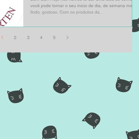
você pode tornar o seu inicio de dia, de semana mais
lindo, gostoso. Com os produtos da...
1
2
3
4
5