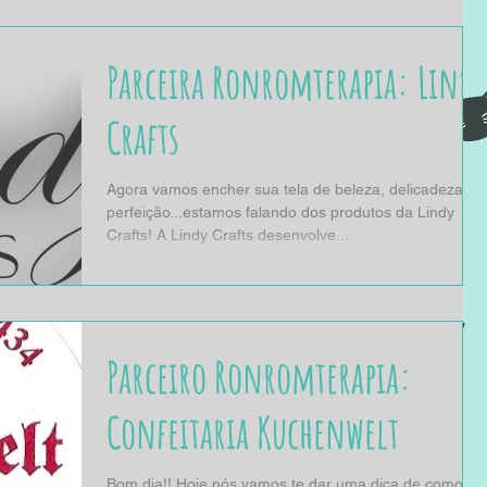
Parceira Ronromterapia: Lindy
Crafts
Agora vamos encher sua tela de beleza, delicadeza,
perfeição...estamos falando dos produtos da Lindy
Crafts! A Lindy Crafts desenvolve...
Parceiro Ronromterapia:
Confeitaria Kuchenwelt
Bom dia!! Hoje nós vamos te dar uma dica de como