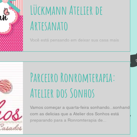
Lückmann Atelier de
Artesanato
Você está pensando em deixar sua casa mais
agradável, mais fofa? Ou deixar a sua mesa do
trabalho mais colorida e alegre? Ou tem uma...
Parceiro Ronromterapia:
Atelier dos Sonhos
Vamos começar a quarta-feira sonhando...sonhando
com as delicias que a Atelier dos Sonhos está
preparando para a Ronromterapia de...