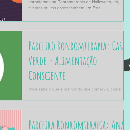
aprontamos na Ronromterapia de Halloween, ah,
tivemos muitos doces também!! ❤ Esta...
Parceiro Ronromterapia: Casa
Verde - Alimentação
Consciente
Você sabe o que é melhor do que comer? É comer de
forma consciente! Comer é muito bom, não é mesmo!?
Mas agora você comer sabendo que...
Parceira Ronromterapia: Ana