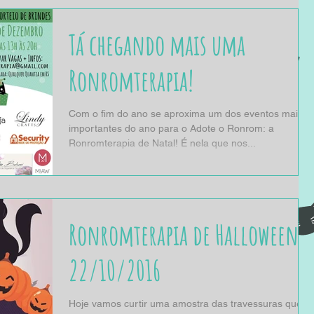
Tá chegando mais uma
Ronromterapia!
Com o fim do ano se aproxima um dos eventos mais
importantes do ano para o Adote o Ronrom: a
Ronromterapia de Natal! É nela que nos...
Ronromterapia de Halloween -
22/10/2016
Hoje vamos curtir uma amostra das travessuras que