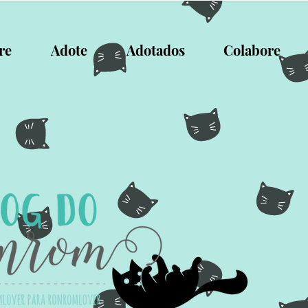
re
Adote
Adotados
Colabore