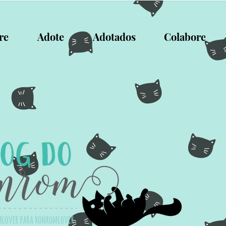
re
Adote
Adotados
Colabore