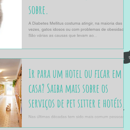
sobre.
A Diabetes Mellitus costuma atingir, na maioria das
vezes, gatos idosos ou com problemas de obesidade.
São várias as causas que levam ao...
Ir para um hotel ou ficar em
casa? Saiba mais sobre os
serviços de pet sitter e hotéis
para gatos.
Nas últimas décadas tem sido mais comum pessoas
escolherem a companhia de animais de estimação
para compartilharem seu lar....