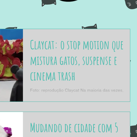
Claycat: o stop motion que
mistura gatos, suspense e
cinema trash
Foto: reprodução Claycat Na maioria das vezes,
quando nos deparamos com fotos ou vídeos de gatos
na internet, os bichanos nos parecem: -...
Mudando de cidade com 5