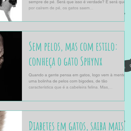
sempre de pé. Será que isso é verdade? E será que,
por caírem de pé, os gatos saem...
Sem pelos, mas com estilo:
conheça o gato Sphynx
Quando a gente pensa em gatos, logo vem à mente
uma bolinha de pelos com bigodes, de tão
característica que é a cabeleira felina. Mas,...
Diabetes em gatos, saiba mais