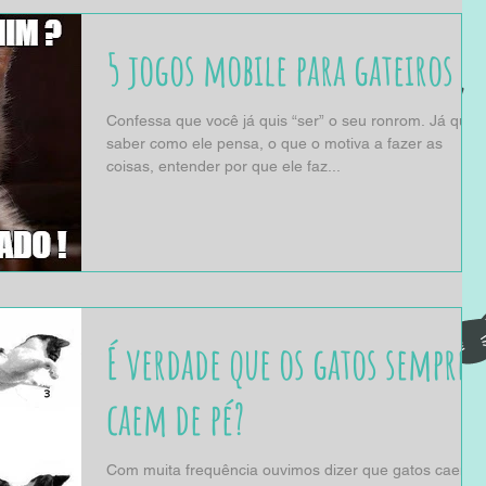
5 jogos mobile para gateiros
Confessa que você já quis “ser” o seu ronrom. Já quis
saber como ele pensa, o que o motiva a fazer as
coisas, entender por que ele faz...
É verdade que os gatos sempre
caem de pé?
Com muita frequência ouvimos dizer que gatos caem