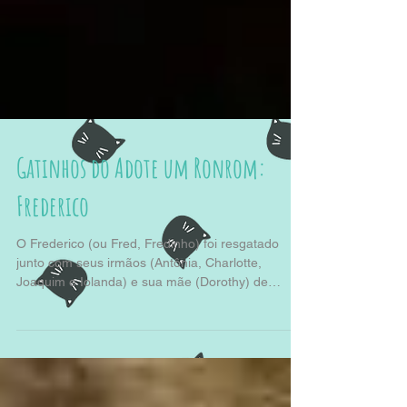
Gatinhos do Adote um Ronrom:
Frederico
O Frederico (ou Fred, Fredinho) foi resgatado
junto com seus irmãos (Antônia, Charlotte,
Joaquim e Iolanda) e sua mãe (Dorothy) de
uma...