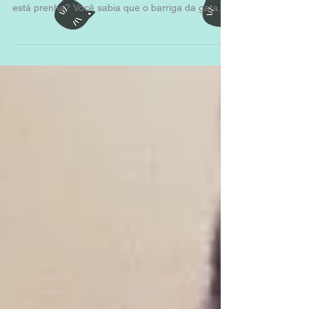
O texto de hoje vai especialmente pra quem tem
gatinhas. Está com suspeitas de que sua gata
está prenha? Você sabia que o barriga da gata...