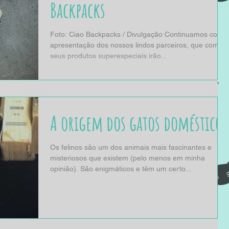
Backpacks
Foto: Ciao Backpacks / Divulgação Continuamos com 
apresentação dos nossos lindos parceiros, que com
seus produtos superespeciais irão...
A origem dos gatos domésticos
Os felinos são um dos animais mais fascinantes e
misteriosos que existem (pelo menos em minha
opinião). São enigmáticos e têm um certo...