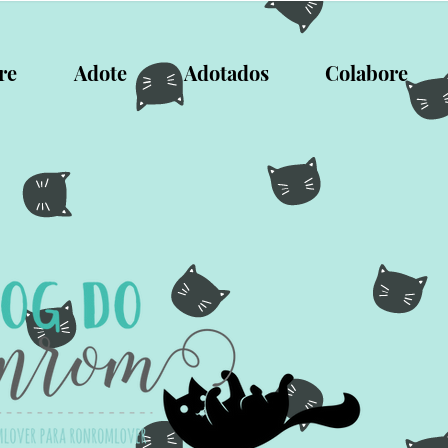
re
Adote
Adotados
Colabore