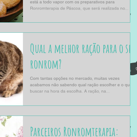
está a todo vapor com os preparativos para
Ronromterapia de Páscoa, que será realizada no...
Qual a melhor ração para o seu
ronrom?
Com tantas opções no mercado, muitas vezes
acabamos não sabendo qual ração escolher e o que
buscar na hora da escolha. A ração, na...
Parceiros Ronromterapia: