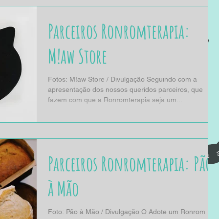
Parceiros Ronromterapia:
M!aw Store
Fotos: M!aw Store / Divulgação Seguindo com a
apresentação dos nossos queridos parceiros, que
fazem com que a Ronromterapia seja um...
Parceiros Ronromterapia: Pão
à Mão
Foto: Pão à Mão / Divulgação O Adote um Ronrom