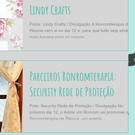
Lindy Crafts
Fotos: Lindy Crafts / Divulgação A Ronromterapia de
Páscoa vem aí no dia 12 e, para que tudo seja ainda
mais bacana para os nossos...
Parceiros Ronromterapia:
Security Rede de Proteção
Foto: Security Rede de Proteção / Divulgação No
próximo dia 12, o Adote um Ronrom vai promover a
Ronromterapia de Páscoa, um evento...