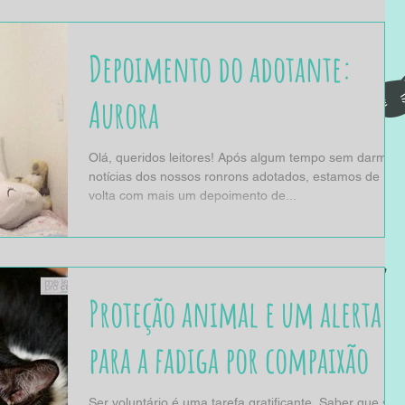
Depoimento do adotante:
Aurora
Olá, queridos leitores! Após algum tempo sem darmos
notícias dos nossos ronrons adotados, estamos de
volta com mais um depoimento de...
Proteção animal e um alerta
para a fadiga por compaixão
Ser voluntário é uma tarefa gratificante. Saber que se