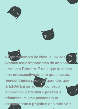
A 
Ronronterapia de Natal
 é um dos 
eventos mais importantes do ano
 para 
o Adote o Ronrom. É nela que fazemos 
uma 
retrospectiva
 do ano que passou,
reencontramos
 pessoas queridas que
já adotaram
 um ronrom conosco, 
recebemos
 visitantes
 e 
possíveis 
adotantes
, muitas 
pessoas que 
acompanham o projeto
 o ano todo vêm 