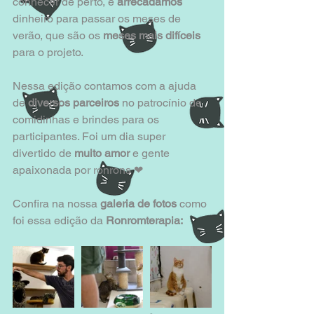
conhecer de perto, e
 arrecadamos
dinheiro para passar os meses de 
verão, que são os 
meses mais difíceis
para o projeto.
Nessa edição contamos com a ajuda 
de 
diversos parceiros 
no patrocínio de 
comidinhas e brindes para os 
participantes. Foi um dia super 
divertido de 
muito amor
 e gente 
apaixonada por ronrons ❤ 
Confira na nossa 
galeria de fotos
 como 
foi essa edição da 
Ronromterapia: