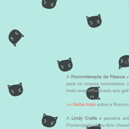
Fo
A 
Ronromterapia de Páscoa
 
para os nossos convidados, c
lindo evento dedicado aos gatin
>> 
Saiba mais
 sobre a Ronromt
A 
Lindy Crafts
 é parceira an
Florianópolis doou dois chave