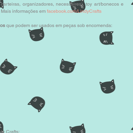
carteiras, organizadores, necessaires), toy art/bonecos e 
. Mais informações em 
facebook.com/LindyCrafts
hos
 que podem ser usados em peças sob encomenda: 
y Crafts: 