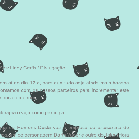
tos: Lindy Crafts / Divulgação 
vem aí no dia 12 e, para que tudo seja ainda mais bacana 
ontamos com os nossos parceiros para incrementar este 
hos e gateiros.  
erapia e veja como participar. 
tiga do Ronrom. Desta vez a empresa de artesanato de 
iros, um do personagem Darth Vader e outro do Jake (Hora 