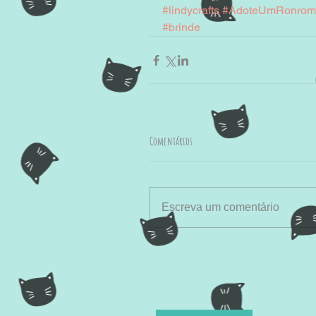
#lindycrafts
#AdoteUmRonrom
#brinde
Comentários
Escreva um comentário