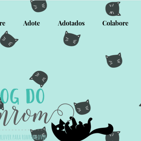
re
Adote
Adotados
Colabore