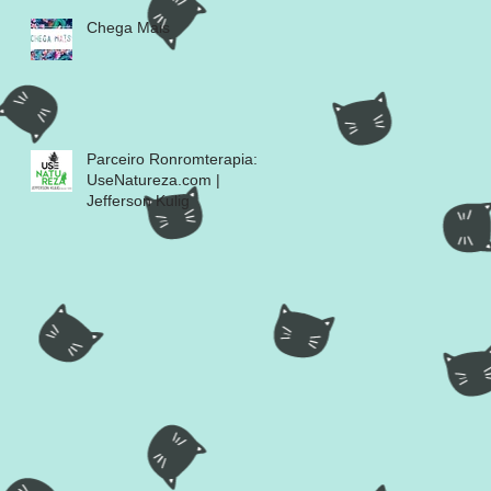
Chega Mais
Parceiro Ronromterapia:
UseNatureza.com |
Jefferson Kulig