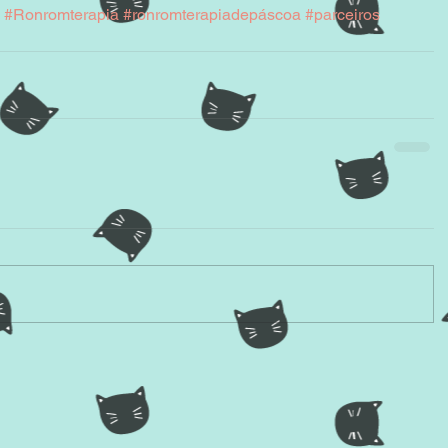
#Ronromterapia
#ronromterapiadepáscoa
#parceiros