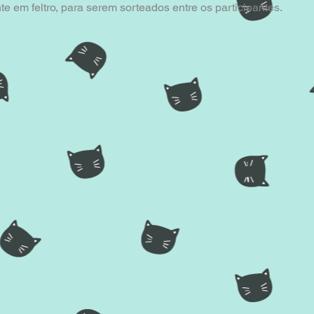
e em feltro, para serem sorteados entre os participantes. 