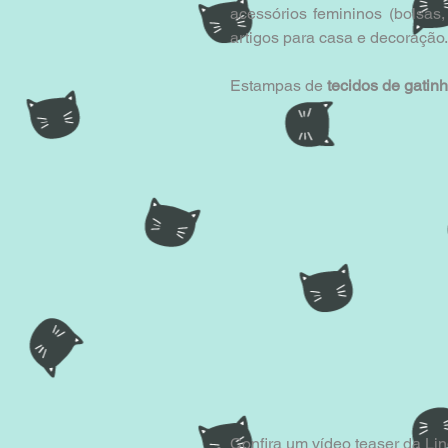
acessórios femininos (bolsas, 
artigos para casa e decoração
Estampas de 
tecidos de gatin
Confira um vídeo teaser da Lind