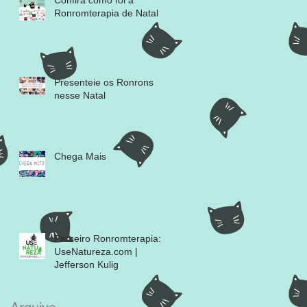
Confira como foi a
Ronromterapia de Natal
Presenteie os Ronrons
nesse Natal
Chega Mais
Parceiro Ronromterapia:
UseNatureza.com |
Jefferson Kulig