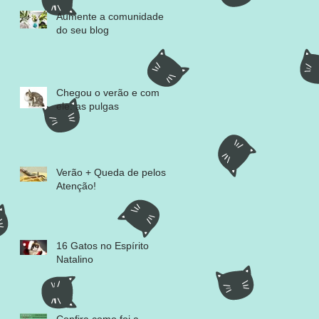
Aumente a comunidade
do seu blog
Chegou o verão e com
ele: as pulgas
Verão + Queda de pelos =
Atenção!
16 Gatos no Espírito
Natalino