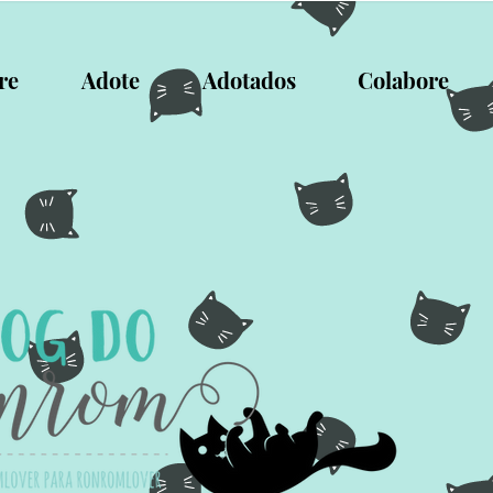
re
Adote
Adotados
Colabore