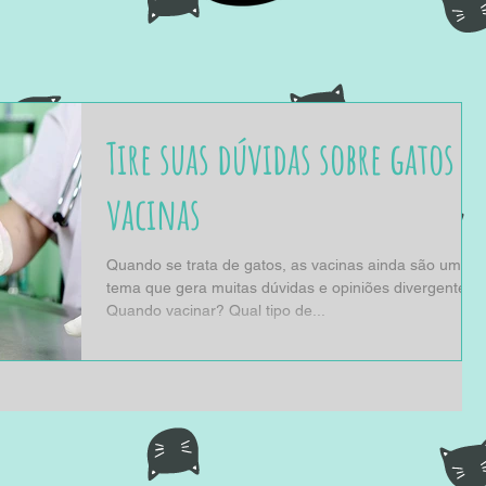
Tire suas dúvidas sobre gatos e
vacinas
Quando se trata de gatos, as vacinas ainda são um
tema que gera muitas dúvidas e opiniões divergentes:
Quando vacinar? Qual tipo de...