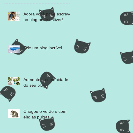
Agora você pode escrever
no blog onde estiver!
Crie um blog incrível
Aumente a comunidade
do seu blog
Chegou o verão e com
ele: as pulgas