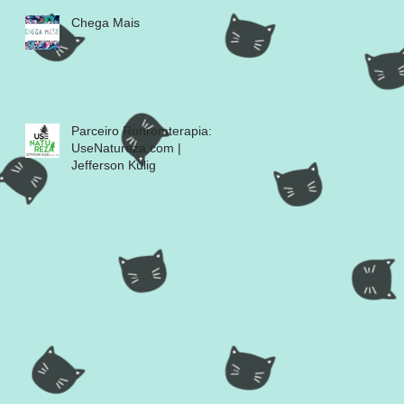
Chega Mais
Parceiro Ronromterapia:
UseNatureza.com |
Jefferson Kulig