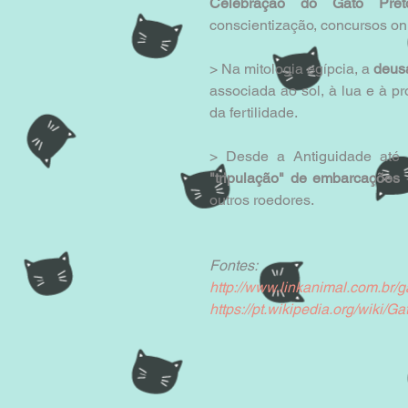
Celebração do Gato Pret
conscientização, concursos onl
> Na mitologia egípcia, a 
deus
associada ao sol, à lua e à 
da fertilidade. 
"tripulação" de embarcações
 
outros roedores. 
Fontes:
http://www.linkanimal.com.br/g
https://pt.wikipedia.org/wiki/G