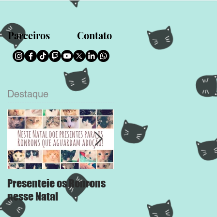
Parceiros
Contato
Destaque
Presenteie os Ronrons
Chega Mais
nesse Natal