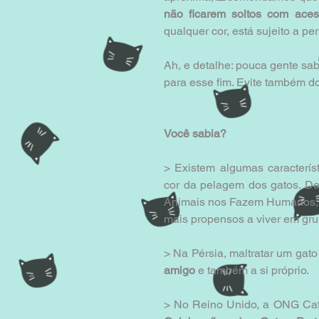
não ficarem soltos com aces
qualquer cor, está sujeito a per
Ah, e detalhe: pouca gente sa
para esse fim. Evite também do
Você sabia?
> Existem algumas caracterí
cor da pelagem dos gatos. De
Animais nos Fazem Humanos, o
mais propensos a viver em gru
> Na Pérsia, maltratar um gato
amigo 
e também a si próprio. 
> No Reino Unido, a ONG Cats