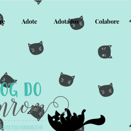
re
Adote
Adotados
Colabore