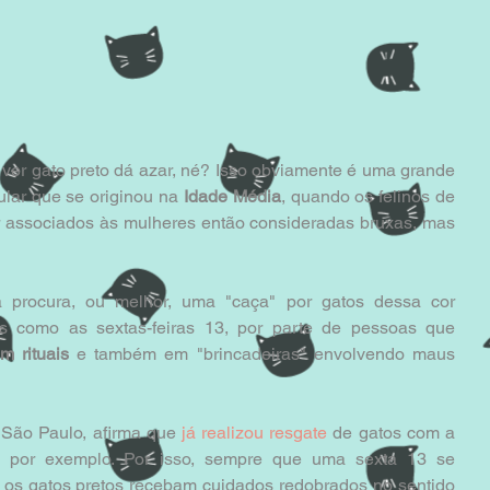
 ver gato preto dá azar, né? Isso obviamente é uma grande 
ular que se originou na 
Idade Média
, quando os felinos de 
 associados às mulheres então consideradas bruxas, mas 
 procura, ou melhor, uma "caça" por gatos dessa cor 
as como as sextas-feiras 13, por parte de pessoas que 
m rituais
 e também em "brincadeiras" envolvendo maus 
São Paulo, afirma que 
já realizou resgate
 de gatos com a 
, por exemplo. Por isso, sempre que uma sexta 13 se 
aproxima, recomendamos que os gatos pretos recebam cuidados redobrados no sentido 