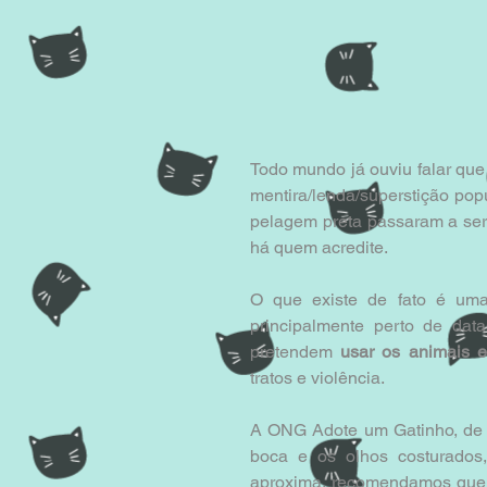
Todo mundo já ouviu falar que
mentira/lenda/superstição pop
pelagem preta passaram a ser
há quem acredite. 
O que existe de fato é uma
principalmente perto de dat
pretendem 
usar os animais e
tratos e violência. 
A ONG Adote um Gatinho, de 
boca e os olhos costurados