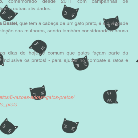
o
, comemorado desde 2011 com campanhas de 
ine e outras atividades. 
a Bastet
, que tem a cabeça de um gato preto, é a divindade 
proteção das mulheres, sendo também considerada a deusa 
> Desde a Antiguidade até os dias de hoje, é comum que gatos façam parte da 
- inclusive os pretos! - para ajudar no combate a ratos e 
atos/6-razoes-adotar-gatos-pretos/
ato_preto