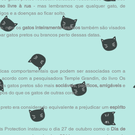
so livre à rua
 - mas lembramos que qualquer gato, de 
igos e a doenças ao ficar solto. 
be, mas os 
gatos inteiramente brancos
 também são visados 
ar gatos pretos ou brancos perto dessas datas. 
sticas comportamentais que podem ser associadas com a 
 acordo com a pesquisadora Temple Grandin, do livro Os 
s gatos pretos são mais 
sociáveis, pacíficos, amigáveis
 e 
pos do que os gatos de outras cores. 
 preto era considerado equivalente a prejudicar um 
espírito 
 Protection instaurou o dia 27 de outubro como o 
Dia de 