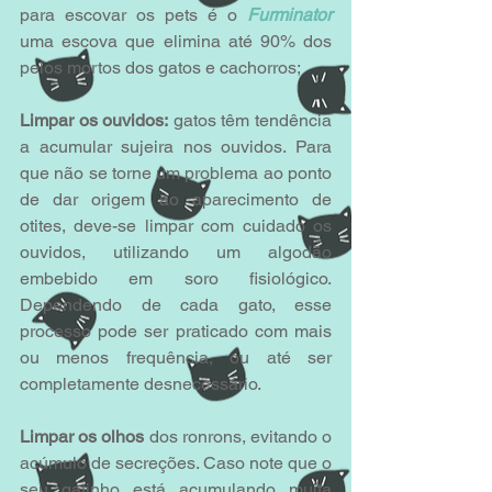
para escovar os pets é o 
Furminator
uma escova que elimina até 90% dos 
pelos mortos dos gatos e cachorros;
Limpar os ouvidos:
 gatos têm tendência 
a acumular sujeira nos ouvidos. Para 
que não se torne um problema ao ponto 
de dar origem ao aparecimento de 
otites, deve-se limpar com cuidado os 
ouvidos, utilizando um algodão 
embebido em soro fisiológico. 
Dependendo de cada gato, esse 
processo pode ser praticado com mais 
ou menos frequência, ou até ser 
completamente desnecessário.
Limpar os olhos
 dos ronrons, evitando o 
acúmulo de secreções. Caso note que o 
seu gatinho está acumulando muita 