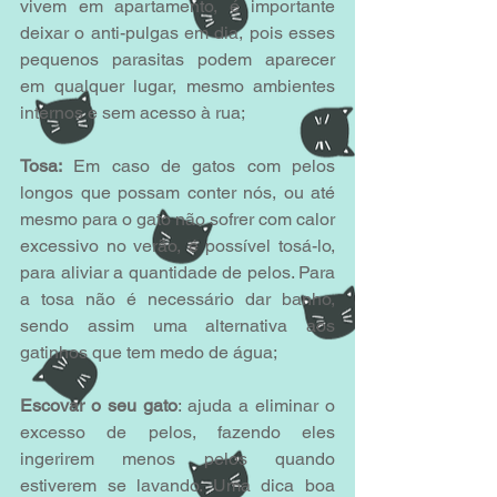
vivem em apartamento, é importante 
deixar o anti-pulgas em dia, pois esses 
pequenos parasitas podem aparecer 
em qualquer lugar, mesmo ambientes 
internos e sem acesso à rua; 
Tosa:
 Em caso de gatos com pelos 
longos que possam conter nós, ou até 
mesmo para o gato não sofrer com calor 
excessivo no verão, é possível tosá-lo, 
para aliviar a quantidade de pelos. Para 
a tosa não é necessário dar banho, 
sendo assim uma alternativa aos 
gatinhos que tem medo de água;
Escovar o seu gato
: ajuda a eliminar o 
excesso de pelos, fazendo eles 
ingerirem menos pelos quando 
estiverem se lavando. Uma dica boa 