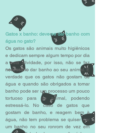
Gatos x banho: deve-se dar banho com 
água no gato?
Os gatos são animais muito higiênicos 
e dedicam sempre algum tempo por dia 
a esta atividade, por isso, não se faz 
necessário
 dar banho ao seu animal. É 
verdade que os gatos não gostam de 
água e quando são obrigados a tomar 
banho pode ser um processo um pouco 
tortuoso para ao animal, podendo 
estressá-lo. No caso de gatos que 
gostam de banho, e reagem bem à 
água, não tem problema se quiser dar 
um banho no seu ronrom de vez em 