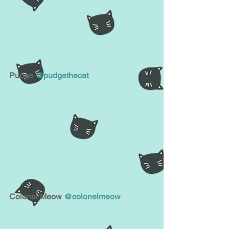
Pudge 
@pudgethecat
Colonel Meow
 @colonelmeow