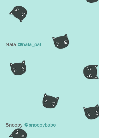
Nala 
@nala_cat
Snoopy 
@snoopybabe