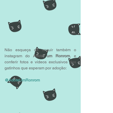
Não esqueça de seguir também o 
instagram do 
Adote um Ronrom
, e 
conferir fotos e vídeos exclusivos dos 
gatinhos que esperam por adoção:
@AdoteUmRonrom