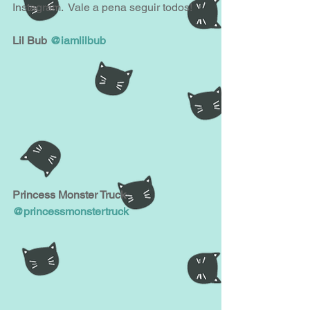
Instagram.  Vale a pena seguir todos!
Lil Bub 
@iamlilbub
Princess Monster Truck 
@princessmonstertruck