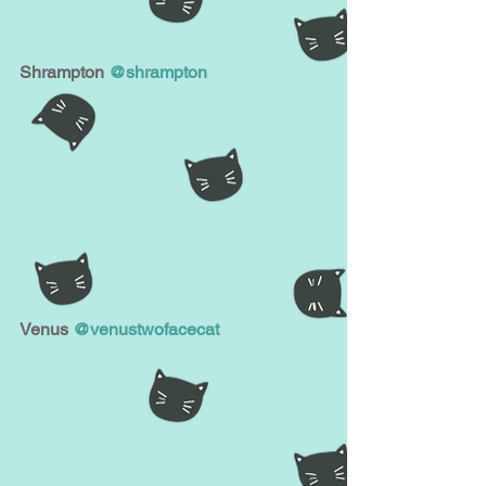
Shrampton 
@shrampton
Venus 
@venustwofacecat