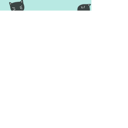
#gatosfamosos
#instagram
#hashtags
#catlovers
#catsofinstagram
#catsofinstagram
#gatosdoinstagram
#celebridades
Comentários