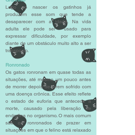
Logo ao nascer os gatinhos já 
produzem esse som que tende a 
desaparecer com a idade. Na vida 
adulta ele pode ser  usado para 
expressar dificuldade, por exemplo 
diante de um obstáculo muito alto a ser 
transposto.
Ronronado
Os gatos ronronam em quase todas as 
situações, até mesmo um pouco antes 
de morrer depois de terem sofrido com 
uma doença crônica. Esse efeito reflete 
o estado de euforia que antecede a 
morte, causado pela liberação de 
endorfina no organismo. O mais comum 
são os ronronados de prazer em 
situações em que o felino está relaxado 