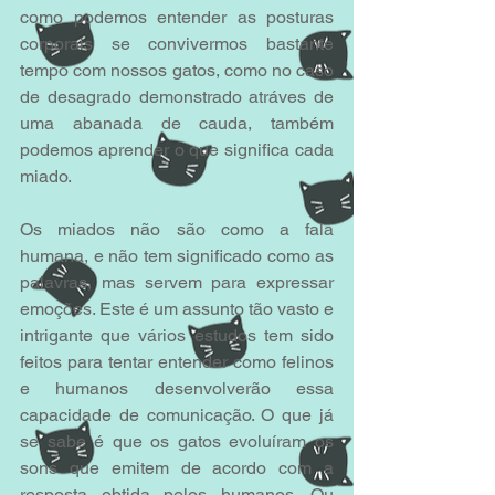
como podemos entender as posturas 
corporais se convivermos bastante 
tempo com nossos gatos, como no caso 
de desagrado demonstrado atráves de 
uma abanada de cauda, também 
podemos aprender o que significa cada 
miado.
Os miados não são como a fala 
humana, e não tem significado como as 
palavras, mas servem para expressar 
emoções. Este é um assunto tão vasto e 
intrigante que vários estudos tem sido 
feitos para tentar entender como felinos 
e humanos desenvolverão essa 
capacidade de comunicação. O que já 
se sabe é que os gatos evoluíram os 
sons que emitem de acordo com a 
resposta obtida pelos humanos. Ou 