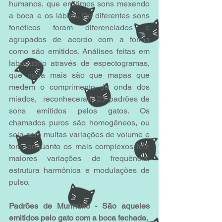
humanos, que emitimos sons mexendo 
a boca e os lábios. Os diferentes sons 
fonéticos foram diferenciados e 
agrupados de acordo com a forma 
como são emitidos. Análises feitas em 
laboratório através de espectogramas, 
que nada mais são que mapas que 
medem o comprimento de onda dos 
miados,  reconheceram 23 padrões de 
sons emitidos pelos gatos. Os 
chamados puros são homogêneos, ou 
seja sem muitas variações de volume e 
tom, enquanto os mais complexos tem 
maiores variações de frequência, 
estrutura harmônica e modulações de 
pulso.
Padrões de Murmúrio - São aqueles 
emitidos pelo gato com a boca fechada.