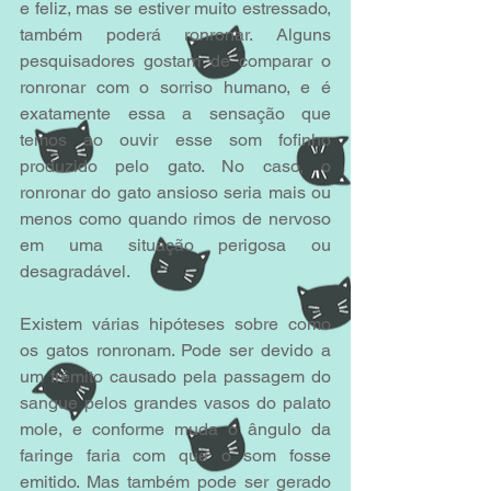
e feliz, mas se estiver muito estressado, 
também poderá ronronar. Alguns 
pesquisadores gostam de comparar o 
ronronar com o sorriso humano, e é 
exatamente essa a sensação que 
temos ao ouvir esse som fofinho 
produzido pelo gato. No caso, o 
ronronar do gato ansioso seria mais ou 
menos como quando rimos de nervoso 
em uma situação perigosa ou 
desagradável.
Existem várias hipóteses sobre como 
os gatos ronronam. Pode ser devido a 
um frêmito causado pela passagem do 
sangue pelos grandes vasos do palato 
mole, e conforme muda o ângulo da 
faringe faria com que o som fosse 
emitido. Mas também pode ser gerado 