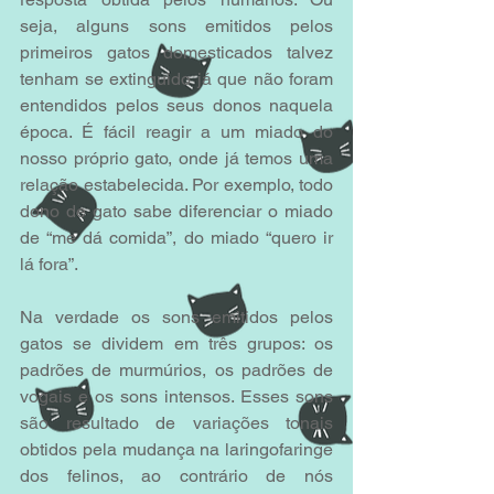
seja, alguns sons emitidos pelos 
primeiros gatos domesticados talvez 
tenham se extinguido já que não foram 
entendidos pelos seus donos naquela 
época. É fácil reagir a um miado do 
nosso próprio gato, onde já temos uma 
relação estabelecida. Por exemplo, todo 
dono de gato sabe diferenciar o miado 
de “me dá comida”, do miado “quero ir 
lá fora”.
Na verdade os sons emitidos pelos 
gatos se dividem em três grupos: os 
padrões de murmúrios, os padrões de 
vogais e os sons intensos. Esses sons 
são resultado de variações tonais 
obtidos pela mudança na laringofaringe 
dos felinos, ao contrário de nós 