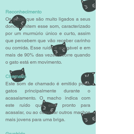
Reconhecimento
Os gatos que são muito ligados a seus 
donos emitem esse som, caracterizado 
por um murmúrio único e curto, assim 
que percebem que vão receber carinho 
ou comida. Esse ruído é amigável e em 
mais de 90% das vezes ocorre quando 
o gato está em movimento.
Chamado
Este som de chamado é emitido pelos 
gatos principalmente durante o 
acasalamento. O macho indica com 
este ruído que está pronto para 
acasalar, ou ao convidar outros machos 
mais jovens para uma briga.
Grunhido