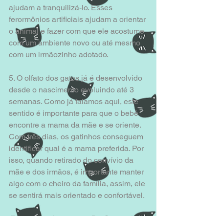
ajudam a tranquilizá-lo. Esses 
ferormônios artificiais ajudam a orientar 
o animal e fazer com que ele acostume 
com um ambiente novo ou até mesmo 
com um irmãozinho adotado. 
5. O olfato dos gatos já é desenvolvido 
desde o nascimento evoluindo até 3 
semanas. Como já falamos aqui, este 
sentido é importante para que o bebê 
encontre a mama da mãe e se oriente. 
Com três dias, os gatinhos conseguem 
identificar qual é a mama preferida. Por 
isso, quando retirado do convívio da 
mãe e dos irmãos, é importante manter 
algo com o cheiro da família, assim, ele 
se sentirá mais orientado e confortável. 
Fonte: Livro Larousse - Do Gato e do 