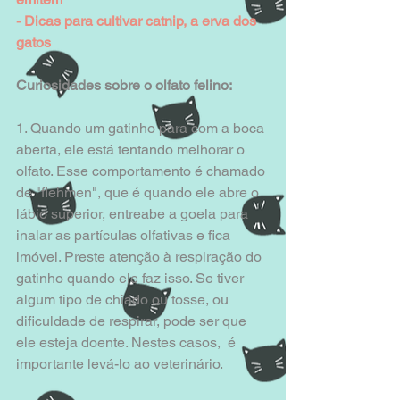
- Dicas para cultivar catnip, a erva dos 
gatos
Curiosidades sobre o olfato felino:
1. Quando um gatinho para com a boca 
aberta, ele está tentando melhorar o 
olfato. Esse comportamento é chamado 
de "flehmen", que é quando ele abre o 
lábio superior, entreabe a goela para 
inalar as partículas olfativas e fica 
imóvel. Preste atenção à respiração do 
gatinho quando ele faz isso. Se tiver 
algum tipo de chiado ou tosse, ou 
dificuldade de respirar, pode ser que 
ele esteja doente. Nestes casos,  é 
importante levá-lo ao veterinário. 