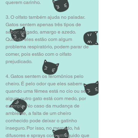
querem carinho. 
3. O olfato também ajuda no paladar. 
Gatos sentem apenas três tipos de 
sabor: salgado, amargo e azedo. 
Quando eles estão com algum 
problema respiratório, podem parar de 
comer, pois estão com o olfato 
prejudicado. 
4. Gatos sentem os feromônios pelo 
cheiro. É pelo odor que eles sabem 
quando uma fêmea está no cio ou se 
algum outro gato está com medo, por 
exemplo. No caso da mudança de 
ambiente, a falta de um cheiro 
conhecido pode deixar o gatinho 
inseguro. Por isso, no mercado, há 
difusores e sprays com um líquido que 