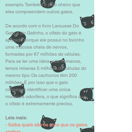
exemplo. Também é pelo cheiro que 
eles compreendem outros gatos. 
De acordo com o livro Larousse Do 
Gato e do Gatinho, o olfato do gato é 
apurado porque ele possui no focinho 
uma mucosa cheia de nervos, 
formadas por 67 milhões de células. 
Para se ter uma ideia, nós humanos, 
temos míseras 5 milhões de células do 
mesmo tipo. Os cachorros têm 200 
milhões. É por isso que o gato 
consegue identificar uma única 
molécula odorífera, o que significa que 
o olfato é extremamente preciso. 
Leia mais:
- Saiba quais são os sons que os gatos 
emitem