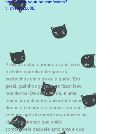
https://www.youtube.com/watch?
v=pvs5lT2Lu8E
2. Gatos estão querendo sentir e deixar 
o cheiro quando esfregam as 
bochechas em algo ou alguém. Em 
geral, gatinhos gostam de fazer isso 
nos donos. De certa forma, é uma 
maneira de dizerem que amam seus 
donos e também de marcar território. É 
comum, após fazerem isso, rolarem no 
chão, mostrando que estão 
confortáveis naquele ambiente e que 