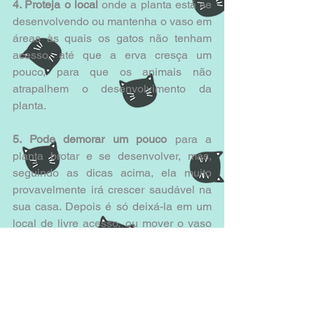
4. Proteja o local 
onde a planta está se 
desenvolvendo ou mantenha o vaso em 
áreas às quais os gatos não tenham 
acesso, até que a erva cresça um 
pouco, para que os animais não 
atrapalhem o desenvolvimento da 
planta. 
5. Pode demorar um pouco
 para a 
planta brotar e se desenvolver, mas, 
seguindo as dicas acima, ela muito 
provavelmente irá crescer saudável na 
sua casa. Depois é só deixá-la em um 
local de livre acesso, ou mover o vaso 
sempre que desejar. 
Fontes consultadas:
https://bonnieplants.com/growing/growi