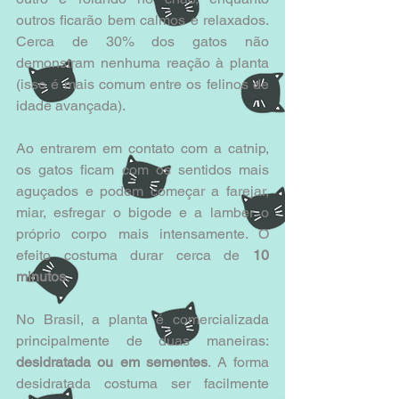
outros ficarão bem calmos e relaxados. 
Cerca de 30% dos gatos não 
demonstram nenhuma reação à planta 
(isso é mais comum entre os felinos de 
idade avançada).  
Ao entrarem em contato com a catnip, 
os gatos ficam com os sentidos mais 
aguçados e podem começar a farejar, 
miar, esfregar o bigode e a lamber o 
próprio corpo mais intensamente. O 
efeito costuma durar cerca de
 10 
minutos
. 
No Brasil, a planta é comercializada 
principalmente de duas maneiras: 
desidratada ou em sementes
. A forma 
desidratada costuma ser facilmente 