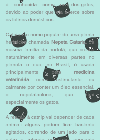
é conhecida como erva-dos-gatos, 
devido ao poder que ela exerce sobre 
os felinos domésticos. 
Catnip é o nome popular de uma planta 
herbácea chamada 
Nepeta Cataria
, da 
mesma família da hortelã, que cresce 
naturalmente em diversas partes no 
planeta e que, no Brasil, é usada 
principalmente pela 
medicina 
veterinária
 como estimulante ou 
calmante por conter um óleo essencial, 
o nepetalactona, que atrai 
especialmente os gatos. 
A reação à catnip vai depender de cada 
animal: alguns podem ficar bastante 
agitados, correndo de um lado para o 
outro e rolando no chão, enquanto 