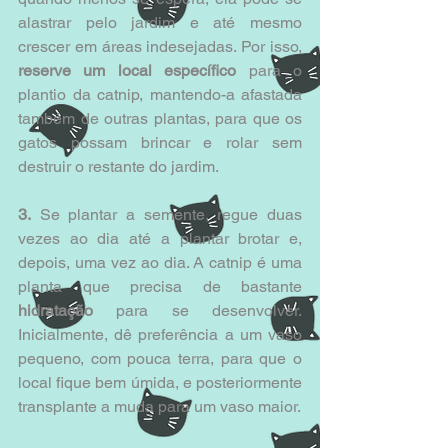
alastrar pelo jardim e até mesmo 
crescer em áreas indesejadas. Por isso,
reserve um local específico 
para o 
plantio da catnip, mantendo-a afastada 
também de outras plantas, para que os 
gatos possam brincar e rolar sem 
destruir o restante do jardim. 
3.
 Se plantar a semente, regue duas 
vezes ao dia até a plantar brotar e, 
depois, uma vez ao dia. A catnip é uma 
planta que precisa de bastante 
hidratação 
para se desenvolver. 
Inicialmente, dê preferência a um vaso 
pequeno, com pouca terra, para que o 
local fique bem úmida, e posteriormente 
transplante a muda para um vaso maior. 