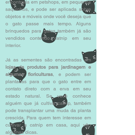
encontrada em petshops, em pequenos 
saquinhos, e pode ser aplicada sobre 
objetos e móveis onde você deseja que 
o gato passe mais tempo. Alguns 
brinquedos para gatos também já são 
vendidos contendo catnip em seu 
interior. 
Já as sementes são encontradas em 
lojas de produtos para jardinagem e 
algumas floriculturas
, e podem ser 
plantadas para que o gato entre em 
contato direto com a erva em seu 
estado natural. Se você conhece 
alguém que já cultiva catnip, também 
pode transplantar uma muda da planta 
crescida. Para quem tem interesse em 
cultivar a catnip em casa, aqui vão 
algumas dicas. 