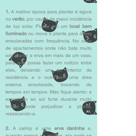
1.
 A melhor época para plantar é agora 
no 
verão
, por causa da maior incidência 
de luz solar. Plante em um 
local bem 
iluminado
 ou mova a planta para áreas 
ensolaradas com frequência. No caso 
de apartamentos onde não bate muito 
sol, plante a erva em mais de um vaso, 
para que possa fazer um rodízio entre 
eles, deixando um no interior da 
residência e o outro em uma área 
externa ensolarada, trocando de 
tempos em tempos. Mas fique atento: a 
exposição ao sol forte durante muito 
tempo pode prejudicar a planta, 
ressecando-a. 
2.
 A catnip é uma 
erva daninha
 e, 
quando menos se espera, ela pode se 