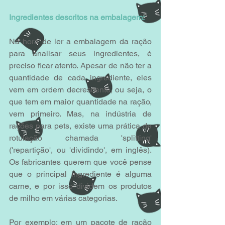
Ingredientes descritos na embalagem:
Na hora de ler a embalagem da ração 
para analisar seus ingredientes, é 
preciso ficar atento. Apesar de não ter a 
quantidade de cada ingrediente, eles 
vem em ordem decrescente, ou seja, o 
que tem em maior quantidade na ração, 
vem primeiro. Mas, na indústria de 
rações para pets, existe uma prática de 
rotulação chamada 'splitting' 
('repartição', ou 'dividindo', em inglês). 
Os fabricantes querem que você pense 
que o principal ingrediente é alguma 
carne, e por isso dividem os produtos 
de milho em várias categorias.
Por exemplo: em um pacote de ração 