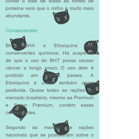
contar o total de todas as fontes de 
proteína verá que o milho é muito mais 
abundante.
Conservantes:
BHT, BHA e Etoxiquina são 
conservantes químicos. Há suspeitas 
de que o uso do BHT possa causar 
câncer a longo prazo. O uso dele é 
proibido em alguns países. A 
Etoxiquina é usada também como 
pesticida. Quase todas as rações do 
mercado brasileiro, mesmo as Premium 
e Super Premium, contém esses 
conservantes. 
Segundo as marcas de rações 
nacionais que se posicionam sobre o 