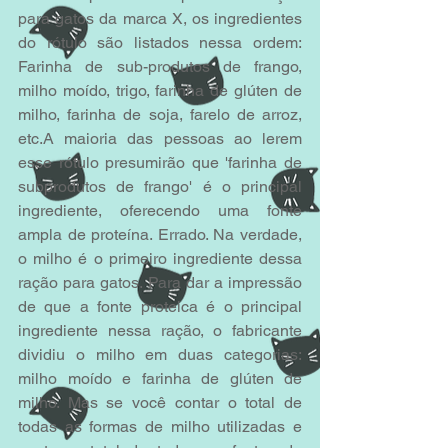
para gatos da marca X, os ingredientes 
do rótulo são listados nessa ordem: 
Farinha de sub-produtos de frango, 
milho moído, trigo, farinha de glúten de 
milho, farinha de soja, farelo de arroz, 
etc.A maioria das pessoas ao lerem 
esse rótulo presumirão que 'farinha de 
subprodutos de frango' é o principal 
ingrediente, oferecendo uma fonte 
ampla de proteína. Errado. Na verdade, 
o milho é o primeiro ingrediente dessa 
ração para gatos. Para dar a impressão 
de que a fonte proteica é o principal 
ingrediente nessa ração, o fabricante 
dividiu o milho em duas categorias: 
milho moído e farinha de glúten de 
milho. Mas se você contar o total de 
todas as formas de milho utilizadas e 