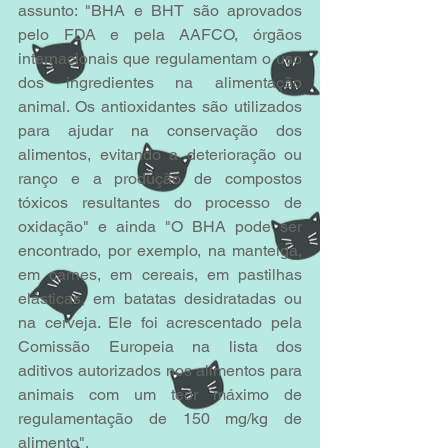
assunto: "BHA e BHT são aprovados 
pelo FDA e pela AAFCO, órgãos 
internacionais que regulamentam o uso 
dos ingredientes na alimentação 
animal. Os antioxidantes são utilizados 
para ajudar na conservação dos 
alimentos, evitando a deterioração ou 
ranço e a produção de compostos 
tóxicos resultantes do processo de 
oxidação" e ainda "O BHA pode ser 
encontrado, por exemplo, na manteiga, 
em carnes, em cereais, em pastilhas 
elásticas, em batatas desidratadas ou 
na cerveja. Ele foi acrescentado pela 
Comissão Europeia na lista dos 
aditivos autorizados nos alimentos para 
animais com um teor máximo de 
regulamentação de 150 mg/kg de 
alimento".