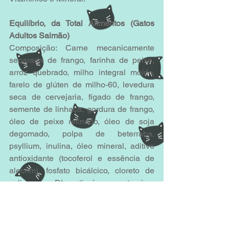
Equilíbrio, da Total Alimentos (Gatos 
Adultos Salmão)
Composição: Carne mecanicamente 
separada de frango, farinha de peixe, 
arroz quebrado, milho integral moído, 
farelo de glúten de milho-60, levedura 
seca de cervejaria, fígado de frango, 
semente de linhaça, gordura de frango, 
óleo de peixe refinado, óleo de soja 
degomado, polpa de beterraba, 
psyllium, inulina, óleo mineral, aditivo 
antioxidante (tocoferol e essência de 
alecrim), fosfato bicálcico, cloreto de 
colina, DL-metionina, taurina, 
mannanoligossacarídeos, ácido 
fosfórico, cloreto de potássio, extrato de 
yucca schidigera, hexametafosfato de 