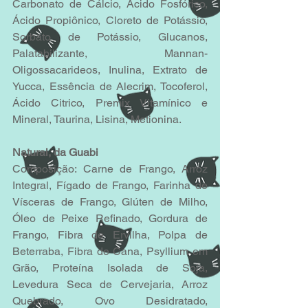
Carbonato de Cálcio, Ácido Fosfórico, 
Ácido Propiônico, Cloreto de Potássio, 
Sorbato de Potássio, Glucanos, 
Palatabilizante, Mannan-
Oligossacarideos, Inulina, Extrato de 
Yucca, Essência de Alecrim, Tocoferol, 
Ácido Citrico, Premix Vitamínico e 
Mineral, Taurina, Lisina, Metionina.
Natural, da Guabi
Composição: Carne de Frango, Arroz 
Integral, Fígado de Frango, Farinha de 
Vísceras de Frango, Glúten de Milho, 
Óleo de Peixe Refinado, Gordura de 
Frango, Fibra de Ervilha, Polpa de 
Beterraba, Fibra de Cana, Psyllium em 
Grão, Proteína Isolada de Soja, 
Levedura Seca de Cervejaria, Arroz 
Quebrado, Ovo Desidratado, 