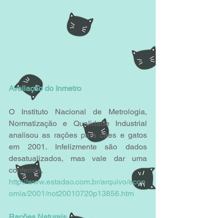
Avaliação do Inmetro
O Instituto Nacional de Metrologia, 
Normatização e Qualidade Industrial 
analisou as rações para cães e gatos 
em 2001. Infelizmente são dados 
desatualizados, mas vale dar uma 
conferida.
http://www.estadao.com.br/arquivo/econ
omia/2001/not20010720p13856.htm
Rações Naturais