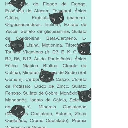
Hidrolisado de Figado de Frango, 
Essência de Alecrim, Tocoferol, Ácido 
Cítrico, Prebióticos (mannan-
Oligossacarideos, Inulina), Extrato de 
Yucca, Sulfato de glicosamina, Sulfato 
de Condroitina, Beta-Caroteno, L-
carnitina, Lisina, Metionina, Triptofano, 
Taurina, Vitaminas (A, D3, E, K, C, B1, 
B2, B6, B12, Ácido Pantotênico, Ácido 
Fólico, Niacina, Biotina, Cloreto de 
Colina), Minerais (Cloreto de Sódio (Sal 
Comum), Carbonato de Cálcio, Cloreto 
de Potássio, Óxido de Zinco, Sulfato 
Ferroso, Sulfato de Cobre, Monóxido de 
Manganês, Iodato de Cálcio, Selenito 
de Sódio), Minerais Quelatados 
(Manganês Quelatado, Selênio, Zinco 
Quelatado, Cromo Quelatado), Premix 
Vitamínico e Mineral.