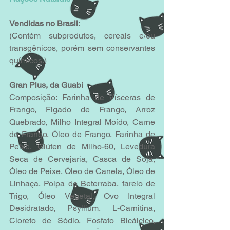
Vendidas no Brasil:
(Contém subprodutos, cereais e/ou 
transgênicos, porém sem conservantes 
químicos.)
Gran Plus, da Guabi
Composição: Farinha de Vísceras de 
Frango, Figado de Frango, Arroz 
Quebrado, Milho Integral Moído, Carne 
de Frango, Óleo de Frango, Farinha de 
Peixe, Glúten de Milho-60, Levedura 
Seca de Cervejaria, Casca de Soja, 
Óleo de Peixe, Óleo de Canela, Óleo de 
Linhaça, Polpa de Beterraba, farelo de 
Trigo, Óleo Vegetal, Ovo Integral 
Desidratado, Psyllium, L-Carnitina, 
Cloreto de Sódio, Fosfato Bicálcico, 