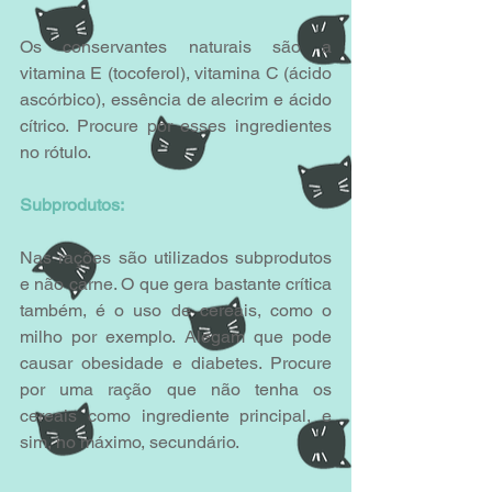
Os conservantes naturais são a 
vitamina E (tocoferol), vitamina C (ácido 
ascórbico), essência de alecrim e ácido 
cítrico. Procure por esses ingredientes 
no rótulo.
Subprodutos:
Nas rações são utilizados subprodutos 
e não carne. O que gera bastante crítica 
também, é o uso de cereais, como o 
milho por exemplo. Alegam que pode 
causar obesidade e diabetes. Procure 
por uma ração que não tenha os 
cereais como ingrediente principal, e 
sim, no máximo, secundário.