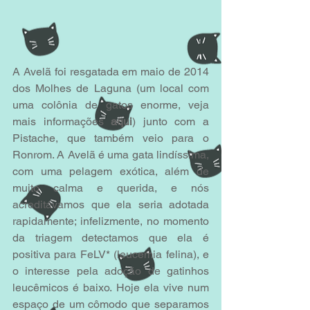
A Avelã foi resgatada em maio de 2014 
dos Molhes de Laguna (um local com 
uma colônia de gatos enorme, veja 
mais informações 
aqui
) junto com a 
Pistache
, que também veio para o 
Ronrom. A Avelã é uma gata lindíssima, 
com uma pelagem exótica, além de 
muito calma e querida, e nós 
acreditávamos que ela seria adotada 
rapidamente; infelizmente, no momento 
da triagem detectamos que ela é 
positiva para FeLV* (leucemia felina), e 
o interesse pela adoção de gatinhos 
leucêmicos é baixo. Hoje ela vive num 
espaço de um cômodo que separamos 