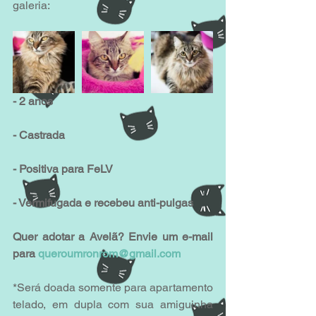
galeria:
- 2 anos
- Castrada
- Positiva para FeLV
- Vermifugada e recebeu anti-pulgas
Quer adotar a Avelã? Envie um e-mail 
para 
queroumronrom@gmail.com
*Será doada somente para apartamento 
telado, em dupla com sua amiguinha 