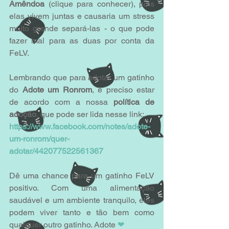
Amêndoa
 (clique para conhecer), pois 
elas vivem juntas e causaria um stress 
muito grande separá-las - o que pode 
fazer mal para as duas por conta da 
FeLV.
Lembrando que para adotar um gatinho 
do 
Adote um Ronrom
, é preciso estar 
de acordo com a nossa 
política de 
adoção
, que pode ser lida nesse link: 
https://www.facebook.com/notes/adote-
um-ronrom/quer-
adotar/442077522561367
Dê uma chance para um gatinho FeLV 
positivo. Com uma alimentação 
saudável e um ambiente tranquilo, eles 
podem viver tanto e tão bem como 
qualquer outro gatinho. Adote 
❤