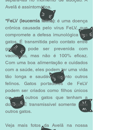
Avelã é assintomática.
*FeLV (leucemia felina)
: é uma doença 
crônica causada pelo vírus FeLV, que 
compromete a defesa imunológica dos 
gatos. É transmitida pelo contato entre 
gatos e pode ser prevenida com 
vacinação, mas não é 100% eficaz. 
Com uma boa alimentação e cuidados 
com a saúde, eles podem ter uma vida 
tão longa e saudável quanto outros 
felinos. Gatos portadores de FeLV 
podem ser criados como filhos únicos 
ou com outros gatos que tenham a 
doença. É transmissível somente para 
outros gatos.
Veja mais fotos da Avelã na nossa 