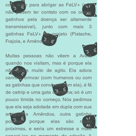
com vidro para abrigar as FeLV+ (que 
não podem ter contato com os outros 
gatinhos pela doença ser altamente 
transmissível), junto com mais 3 
gatinhas FeLV+ do projeto (Pistache, 
Frajola, e Amêndoa).
Muitas pessoas não vêem a Avelã 
quando nos visitam, mas é porque ela 
não gosta muito de agito. Ela adora 
carinho, brincar (com humanos ou com 
as gatinhas que convivem com ela), é fã 
de catnip e uma gata calminha; só é um 
pouco tímida no começo. Nós pedimos 
que ela seja adotada em dupla com sua 
amiguinha Amêndoa, outra gatinha 
positiva, porque elas são muito 
próximas, e seria um estresse a mais 
separá-las no momento de adoção. A 