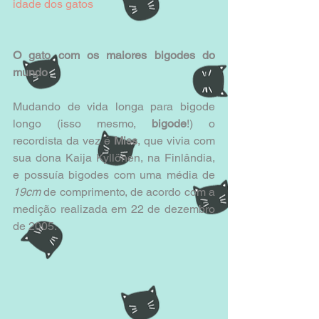
idade dos gatos
O gato com os maiores bigodes do 
mundo
Mudando de vida longa para bigode 
longo (isso mesmo, 
bigode
!) o 
recordista da vez é 
Miss
, que vivia com 
sua dona Kaija Kyllönen, na Finlândia, 
e possuía bigodes com uma média de 
19cm
 de comprimento, de acordo com a 
medição realizada em 22 de dezembro 
de 2005.