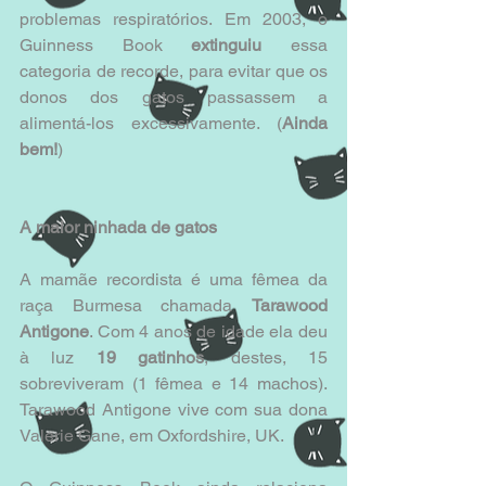
problemas respiratórios. Em 2003, o 
Guinness Book 
extinguiu
 essa 
categoria de recorde, para evitar que os 
donos dos gatos passassem a 
alimentá-los excessivamente. (
Ainda 
bem!
)
A maior ninhada de gatos
A mamãe recordista é uma fêmea da 
raça Burmesa chamada 
Tarawood 
Antigone
. Com 4 anos de idade ela deu 
à luz
 19 gatinhos
, destes, 15 
sobreviveram (1 fêmea e 14 machos). 
Tarawood Antigone vive com sua dona 
Valerie Gane, em Oxfordshire, UK.