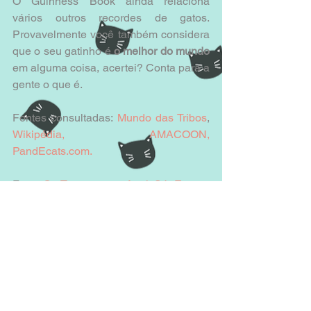
O Guinness Book ainda relaciona 
vários outros recordes de gatos. 
Provavelmente você também considera 
que o seu gatinho é 
o melhor do mundo
em alguma coisa, acertei? Conta para a 
gente o que é.
Fontes consultadas: 
Mundo das Tribos
, 
Wikipédia
, 
AMACOON
, 
PandEcats.com.
Foto: 
CatTamoo.com,
Aqui Só Entram 
Gatos.
#recorde
#GuinnessBook
#gatos