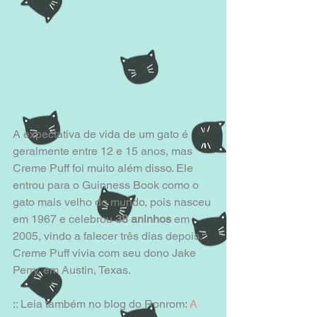
A expectativa de vida de um gato é 
geralmente entre 12 e 15 anos, mas 
Creme Puff foi muito além disso. Ele 
entrou para o Guinness Book como o 
gato mais velho do mundo, pois nasceu 
em 1967 e celebrou 
38 aninhos
 em 
2005, vindo a falecer três dias depois. 
Creme Puff vivia com seu dono Jake 
Perry, em Austin, Texas.
:: Leia também no blog do Ronrom: 
A 