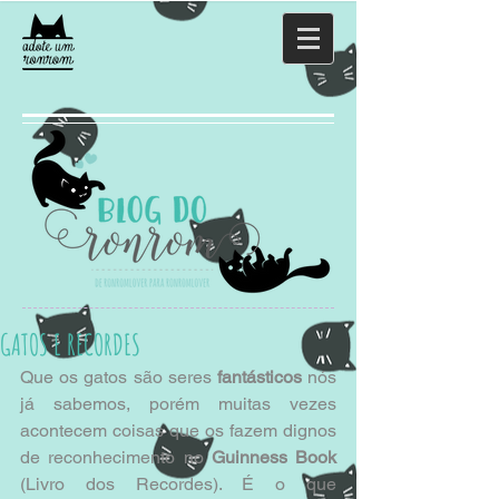
GATOS E RECORDES
Que os gatos são seres 
fantásticos
 nós 
já sabemos, porém muitas vezes 
acontecem coisas que os fazem dignos 
de reconhecimento no
 Guinness Book
(Livro dos Recordes). É o que 