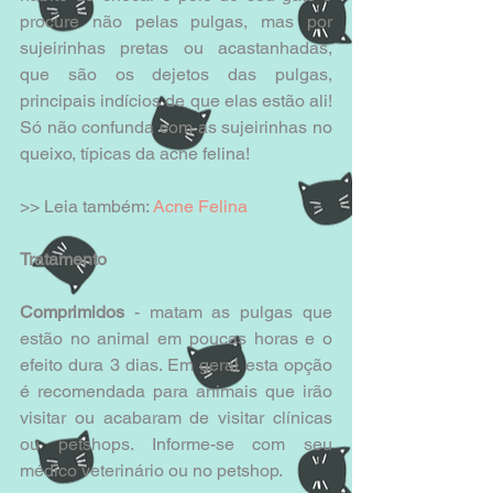
procure não pelas pulgas, mas por 
sujeirinhas pretas ou acastanhadas, 
que são os dejetos das pulgas, 
principais indícios de que elas estão ali! 
Só não confunda com as sujeirinhas no 
queixo, típicas da acne felina! 
>> Leia também: 
Acne Felina
Tratamento
Comprimidos
 - matam as pulgas que 
estão no animal em poucas horas e o 
efeito dura 3 dias. Em geral esta opção 
é recomendada para animais que irão 
visitar ou acabaram de visitar clínicas 
ou petshops. Informe-se com seu 
médico veterinário ou no petshop.