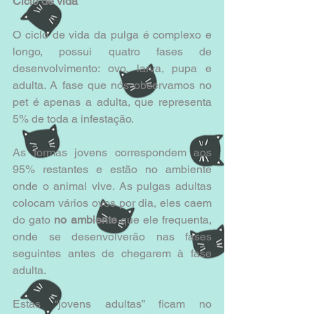
Ciclo de vida
O ciclo de vida da pulga é complexo e 
longo, possui quatro fases de 
desenvolvimento: ovo, larva, pupa e 
adulta. A fase que nós observamos no 
pet é apenas a adulta, que representa 
5% de toda a infestação.
As formas jovens correspondem aos 
95% restantes e estão no ambiente 
onde o animal vive. As pulgas adultas 
colocam vários ovos por dia, eles caem 
do gato 
no ambiente
 que ele frequenta, 
onde se desenvolverão nas fases 
seguintes antes de chegarem à fase 
adulta.
Estas “jovens adultas” ficam no 