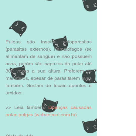
Pulgas são insetos ectoparasitas 
(parasitas externos), hematófagos (se 
alimentam de sangue) e não possuem 
asas, porém são capazes de pular até 
300 vezes a sua altura. Preferem os 
mamíferos, apesar de parasitarem aves 
também. Gostam de locais quentes e 
úmidos. 
>> Leia também: 
Doenças causadas 
pelas pulgas (webanimal.com.br)