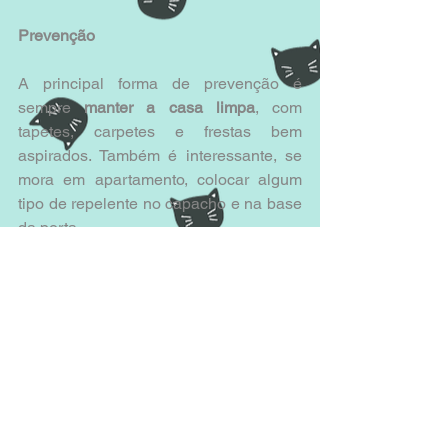
Prevenção
A principal forma de prevenção é 
sempre 
manter a casa limpa
, com 
tapetes, carpetes e frestas bem 
aspirados. Também é interessante, se 
mora em apartamento, colocar algum 
tipo de repelente no capacho e na base 
da porta.
Quem mora em casa e deixa os gatos 
terem acesso ao jardim, uma forma de 
prevenção é a utilização das pipetas 
periodicamente.
Fontes: 
www.mundodosanimais.pt
, 
www.loucadosgatos.com
, 