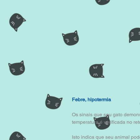
Febre, hipotermia
Os sinais que seu gato demons
temperatura é verificada no re
Isto indica que seu animal po