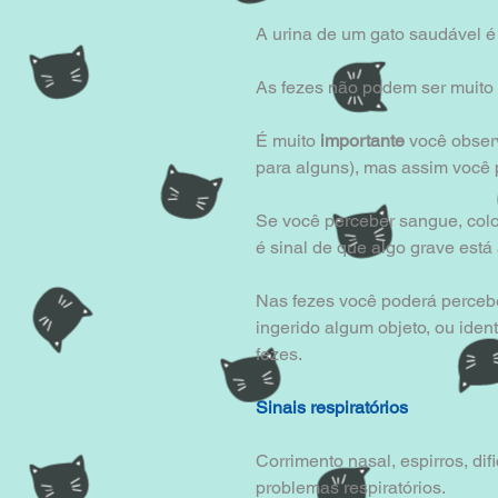
A urina de um gato saudável é 
As fezes não podem ser muito 
É muito
 importante
 você obser
para alguns), mas assim você 
Se você perceber sangue, color
é sinal de que algo grave está
Nas fezes você poderá percebe
ingerido algum objeto, ou iden
fezes.
Sinais respiratórios
Corrimento nasal, espirros, dif
problemas respiratórios.