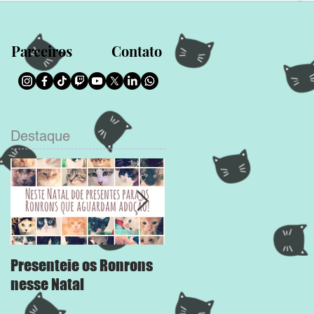
Parceiros
Contato
Destaque
Presenteie os Ronrons
Chega Mais
nesse Natal