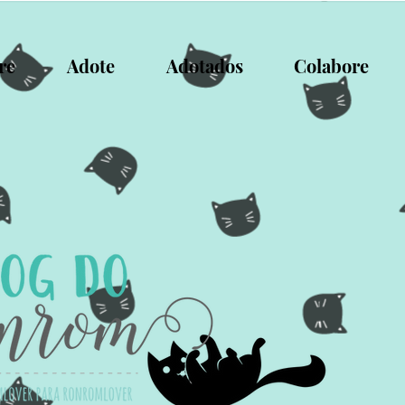
re
Adote
Adotados
Colabore