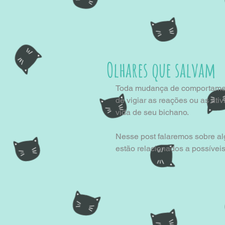
Olhares que salvam
Toda mudança de comportament
de vigiar as reações ou as ati
vida de seu bichano.
Nesse post falaremos sobre al
estão relacionados a possívei