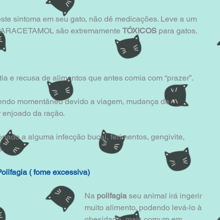
este sintoma em seu gato, não dê medicações. Leve a um 
e PARACETAMOL são extremamente 
TÓXICOS 
para gatos.
tia e recusa de alimentos que antes comia com “prazer”.
 sendo momentâneo devido a viagem, mudança de 
 enjoado da ração. 
nado a alguma infecção bucal, ferimentos, gengivite, 
s.
Polifagia ( fome excessiva)
Na 
polifagia
 seu animal irá ingerir 
muito alimento, podendo levá-lo à 
obesidade, mais comum em 