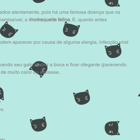
vados atentamente, pois há uma famosa doença que os 
smissível, a 
rinotraqueite felina
. E, quanto antes 
em aparecer por causa de alguma alergia, infecção viral 
vando seu gato a abrir a boca e ficar ofegante (parecendo 
 de muito calor ou estresse.
r
um 
er 