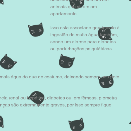
animais que vivem em 
apartamento.
Isso esta associado geralmente à 
ingestão de muita água também, 
sendo um alarme para diabetes 
ou perturbações psiquiátricas.
ir mais água do que de costume, deixando sempre seu pote 
ência renal ou hepática, diabetes ou, em fêmeas, piometra 
enças são extremamente graves, por isso sempre fique 