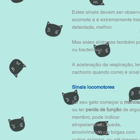
Estes sinais devem ser obser
acomete e é extremamente tran
detectada, melhor.
Mas estes sintomas também pod
ou bacteriana.
A aceleração da respiração, le
cachorro quando corre) é sinal
Sinais locomotores
Se seu gato começar a 
manca
ou ter 
perda de função
 de alg
membro, pode indicar 
atropelamento, queda, 
envolvimento em brigas com 
outros animais  ou até mesmo t