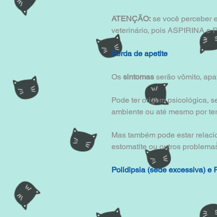
ATENÇÃO:
 se você perceber 
veterinário, pois ASPIRINA 
Perda de apetite
Os 
sintomas
 serão vômito, apa
Pode ter origem psicológica,
ambiente ou até mesmo por ter
Mas também pode estar relacio
estomatite ou outros problema
Polidipsia (sede excessiva) e 