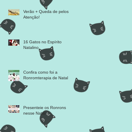
Verão + Queda de pelos =
Atenção!
16 Gatos no Espírito
Natalino
Confira como foi a
Ronromterapia de Natal
Presenteie os Ronrons
nesse Natal