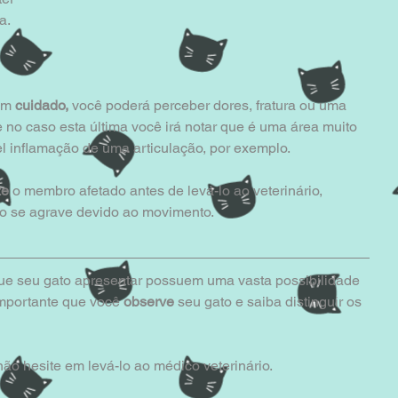
. 
om 
cuidado,
 você poderá perceber dores, fratura ou uma 
no caso esta última você irá notar que é uma área muito 
l inflamação de uma articulação, por exemplo.
ze
 o membro afetado antes de levá-lo ao veterinário, 
ão se agrave devido ao movimento.
ue seu gato apresentar possuem uma vasta possibilidade 
mportante que você 
observe
 seu gato e saiba distinguir os 
não hesite em levá-lo ao médico veterinário.