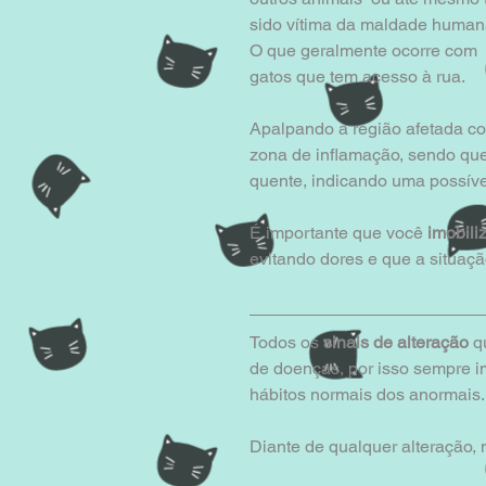
sido vítima da maldade humana
O que geralmente ocorre com 
gatos que tem acesso à rua.
Apalpando a região afetada c
zona de inflamação, sendo que 
quente, indicando uma possíve
É importante que você 
imobili
evitando dores e que a situaç
Todos os
 sinais de alteração
 q
de doenças, por isso sempre i
hábitos normais dos anormais.
Diante de qualquer alteração, 