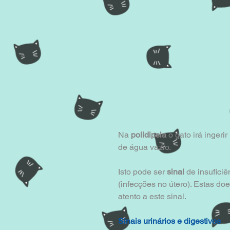
Na 
polidipsia
 o gato irá inger
de água vazio.
Isto pode ser 
sinal 
de insufici
(infecções no útero). Estas do
atento a este sinal.
Sinais urinários e digestivos