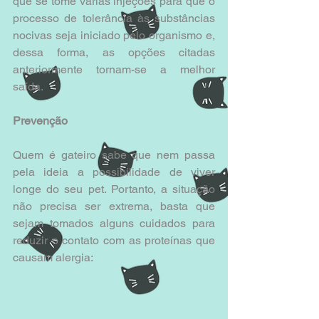
que se tome várias injeções para que o 
processo de tolerância às substâncias 
nocivas seja iniciado pelo organismo e, 
dessa forma, as opções citadas 
anteriormente tornam-se a melhor 
saída.
Prevenção
Quem é gateiro sabe que nem passa 
pela ideia a possibilidade de viver 
longe do seu pet. Portanto, a situação 
não precisa ser extrema, basta que 
sejam tomados alguns cuidados para 
reduzir o contato com as proteínas que 
causam alergia​: