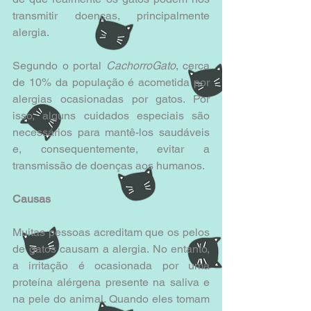
transmitir doenças, principalmente 
alergia.
Segundo o portal 
CachorroGato
, cerca 
de 10% da população é acometida por 
alergias ocasionadas por gatos. Por 
isso, alguns cuidados especiais são 
necessários para mantê-los saudáveis 
e, consequentemente, evitar a 
transmissão de doenças aos humanos.
Causas
Muitas pessoas acreditam que os pelos 
de gatos causam a alergia. No entanto, 
a irritação é ocasionada por uma 
proteína alérgena presente na saliva e 
na pele do animal. Quando eles tomam 