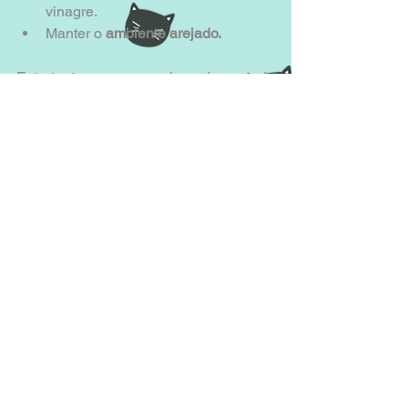
vinagre.  
Manter o
 ambiente arejado.
Entretanto, nosso organismo é capaz de 
habituar-se
 com o tipo de alergênico. 
Por isso, em cada caso é necessário 
procurar um especialista para identificar 
o diagnóstico e indicar a melhor forma 
de tratamento.
E você, já teve ou tem reações 
alérgicas a gatos? Conta pra gente nos 
comentários como lida ou lidou com 
essa situação.
Fontes Consultadas:
Amor de Gato
, 
CachorroGato
 e 
PetCare.
Fotos: 
Cultura Mix
 e 
Resgatinhos
.
#saúde
#gatos
#alergia
#cuidadosgatos