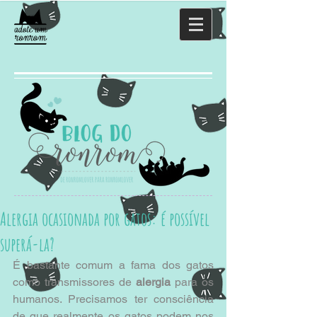
Alergia ocasionada por gatos: é possível
superá-la?
É bastante comum a fama dos gatos 
como transmissores de 
alergia
 para os 
humanos. Precisamos ter consciência 
de que realmente os gatos podem nos 