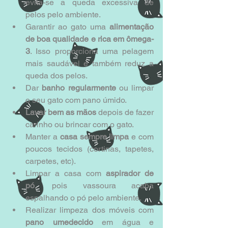
evita-se a queda excessiva de 
pelos pelo ambiente.  
Garantir ao gato uma 
alimentação 
de boa qualidade e rica em ômega-
3
. Isso proporciona uma pelagem 
mais saudável e também reduz a 
queda dos pelos.  
Dar 
banho regularmente
 ou limpar 
o seu gato com pano úmido.  
Lavar bem as mãos
 depois de fazer 
carinho ou brincar com o gato.  
Manter a
 casa sempre limpa
 e com 
poucos tecidos (cortinas, tapetes, 
carpetes, etc).  
Limpar a casa com 
aspirador de 
pó
, pois vassoura acaba 
espalhando o pó pelo ambiente.  
Realizar limpeza dos móveis com 
pano umedecido
 em água e 