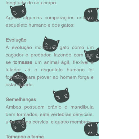
longitude de seu corpo.
Agora, algumas comparações entre o 
esqueleto humano e dos gatos:
Evolução
A evolução moldou o gato como um 
caçador e predador, fazendo com que 
se 
tornasse
 um animal ágil, flexível e 
lutador. Já o esqueleto humano foi 
formado para prover ao homem força e 
estabilidade.
Semelhanças
Ambos possuem crânio e mandíbula 
bem formados, sete vértebras cervicais, 
uma coluna cervical e quatro membros.
Tamanho e forma