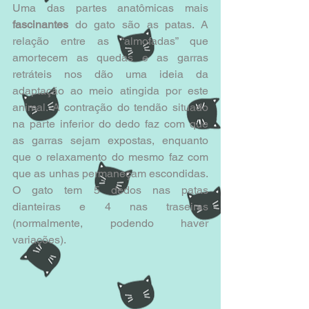
Uma das partes anatômicas mais
fascinantes
 do gato são as patas. A 
relação entre as “almofadas” que 
amortecem as quedas e as garras 
retráteis nos dão uma ideia da 
adaptação ao meio atingida por este 
animal. A contração do tendão situado 
na parte inferior do dedo faz com que 
as garras sejam expostas, enquanto 
que o relaxamento do mesmo faz com 
que as unhas permaneçam escondidas. 
O gato tem 5 dedos nas patas 
dianteiras e 4 nas traseiras 
(normalmente, podendo haver 
variações).