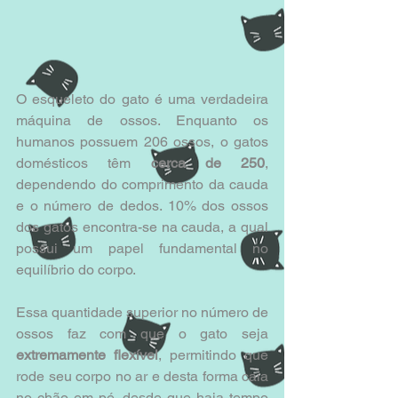
O esqueleto do gato é uma verdadeira 
máquina de ossos. Enquanto os 
humanos possuem 206 ossos, o gatos 
domésticos têm 
cerca de 250
, 
dependendo do comprimento da cauda 
e o número de dedos. 10% dos ossos 
dos gatos encontra-se na cauda, a qual 
possui um papel fundamental no 
equilíbrio do corpo.
Essa quantidade superior no número de 
ossos faz com que o gato seja 
extremamente flexível
, permitindo que 
rode seu corpo no ar e desta forma caia 
no chão em pé, desde que haja tempo 