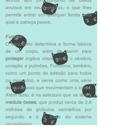
felinos têm um conjunto de ossos 
avulsos em seus ombros, o que lhes 
permite entrar em qualquer fenda pela 
qual a cabeça passe.
Função
O esqueleto determina a forma básica 
de um corpo, além de servir para 
proteger
 órgãos vitais, como o cérebro, 
coração e pulmões. Funciona, também, 
como um ponto de adesão para todos 
os músculos, e serve como uma série 
de alavancas que movimentam o corpo. 
Além disto, é na estrutura que se têm a 
medula óssea
, que produz cerca de 2,6 
milhões de glóbulos vermelhos por 
segundo e é a base do sistema 
imunológico.