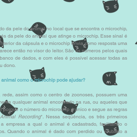
o da pele do animal no local que se encontra o microchip, 
vés da pele do animal que atinge o microchip. Esse sinal é 
interior da cápsula e o microchip envia como resposta uma 
ece então no visor do leitor. São os números pelos quais 
 banco de dados, e com eles é possível acessar todas as 
u dono.
 animal como o microchip pode ajudar?
da rede, assim como o centro de zoonoses, possuem uma 
tamente qualquer animal encontrado na rua, ou aqueles que 
el porque o número do microchip é único e segue as regras 
r Animal Recording
". Nessa seqüência, os três primeiros 
 a empresa a qual o animal é cadastrado, facilitando o 
os. Quando o animal é dado com perdido ou roubado a 