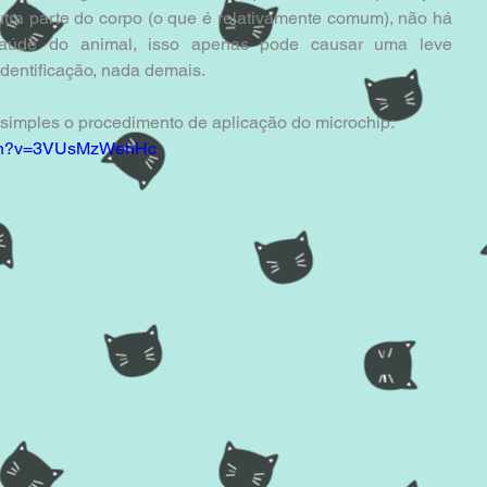
tra parte do corpo (o que é relativamente comum), não há 
úde do animal, isso apenas pode causar uma leve 
identificação, nada demais.
 simples o procedimento de aplicação do microchip:
atch?v=3VUsMzWehHc