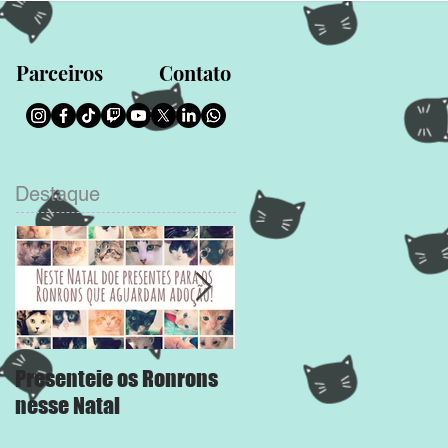
Parceiros
Contato
Destaque
Presenteie os Ronrons
Chega Mais
nesse Natal