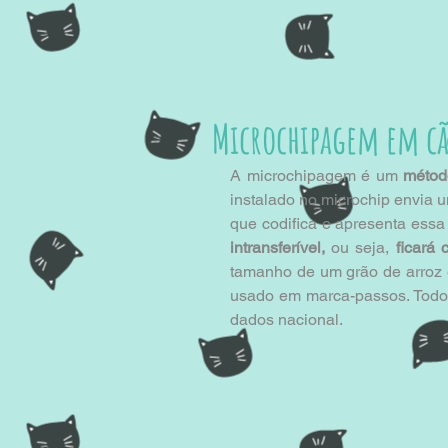
Microchipagem em cã
A microchipagem é um 
método
instalado no microchip envia 
que codifica e apresenta es
intransferível, 
ou seja, 
ficará
tamanho de um grão de arroz e
usado em marca-passos. Todo 
dados nacional. 