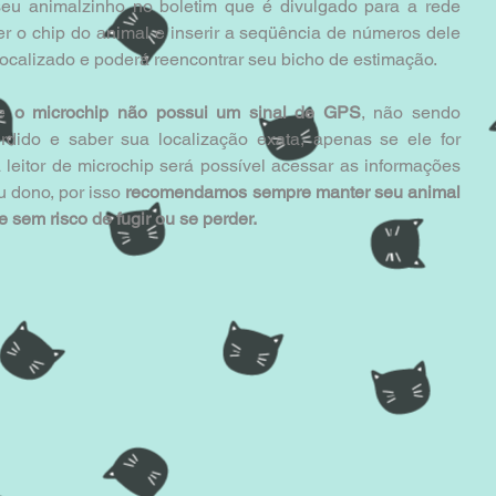
seu animalzinho no boletim que é divulgado para a rede 
er o chip do animal e inserir a seqüência de números dele 
ocalizado e poderá reencontrar seu bicho de estimação.
e 
o microchip não possui um sinal de GPS
, não sendo 
erdido e saber sua localização exata, apenas se ele for 
leitor de microchip será possível acessar as informações 
 dono, por isso 
recomendamos sempre manter seu animal 
 sem risco de fugir ou se perder.