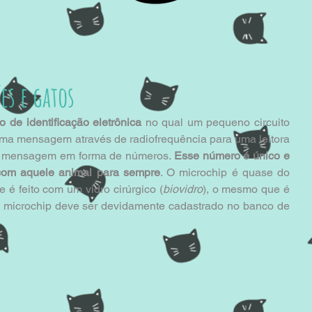
es e gatos
 de identificação eletrônica
 no qual um pequeno circuito 
uma mensagem através de radiofrequência para uma leitora 
sa mensagem em forma de números. 
Esse número é único e 
 com aquele animal para sempre
. O microchip é quase do 
 é feito com um vidro cirúrgico (
biovidro
), o mesmo que é 
microchip deve ser devidamente cadastrado no banco de 