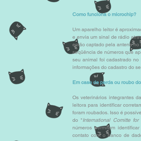
Como funciona o microchip?
Um aparelho leitor é aproximad
e envia um sinal de rádio atra
então captado pela antena no 
seqüência de números que apar
seu animal foi cadastrado no
informações do cadastro do se
Em caso de perda ou roubo do
Os veterinários integrantes 
leitora para identificar corre
foram roubados. Isso é possív
do "
International Comitte fo
números permitem identificar
contato com o banco de dad