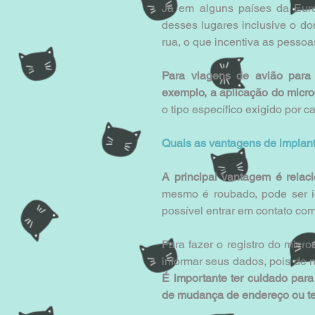
Já em alguns países da Euro
desses lugares inclusive o d
rua, o que incentiva as pesso
Para viagens de avião para 
exemplo, a aplicação do microc
o tipo específico exigido por c
Quais as vantagens de implant
A principal vantagem é relac
mesmo é roubado, pode ser id
possível entrar em contato co
Para fazer o registro do micr
É importante ter cuidado par
de mudança de endereço ou te