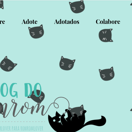
re
Adote
Adotados
Colabore