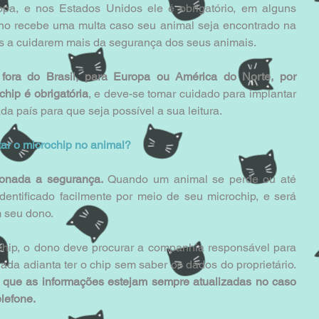
pa, e nos Estados Unidos ele é obrigatório, em alguns 
ono recebe uma multa caso seu animal seja encontrado na 
as a cuidarem mais da segurança dos seus animais.
fora do Brasil, para Europa ou América do Norte, por 
hip é obrigatória
, e deve-se tomar cuidado para implantar 
ada país para que seja possível a sua leitura.
ar o microchip no animal?
ionada a segurança.
 Quando um animal se perde ou até 
entificado facilmente por meio de seu microchip, e será 
m seu dono.
ochip, o dono deve procurar a companhia responsável para 
informar seus dados, pois de nada adianta ter o chip sem saber os dados do proprietário. 
a que as informações estejam sempre atualizadas no caso 
lefone.