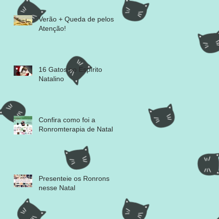
Verão + Queda de pelos =
Atenção!
16 Gatos no Espírito
Natalino
Confira como foi a
Ronromterapia de Natal
Presenteie os Ronrons
nesse Natal