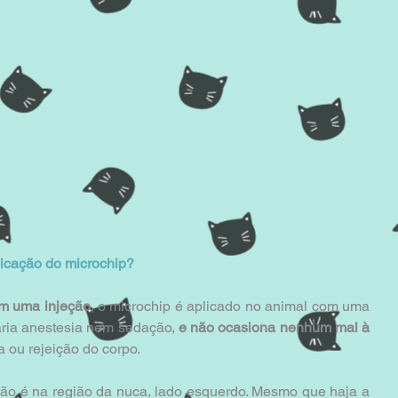
icação do microchip?
om uma injeção
, o microchip é aplicado no animal com uma 
ária anestesia nem sedação, 
e não ocasiona nenhum mal à 
a ou rejeição do corpo.
ação é na região da nuca, lado esquerdo. Mesmo que haja a 