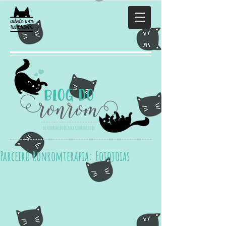
Parceiro Ronromterapia: Fotojoias