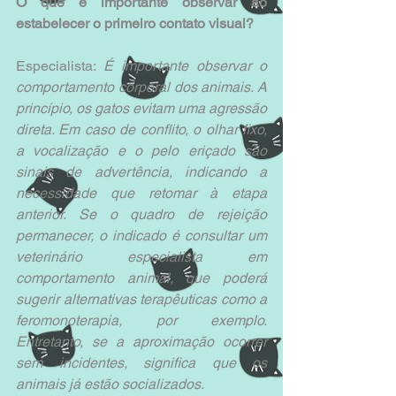
O que é importante observar ao 
estabelecer o primeiro contato visual?
Especialista: 
É importante observar o 
comportamento corporal dos animais. A 
princípio, os gatos evitam uma agressão 
direta. Em caso de conflito, o olhar fixo, 
a vocalização e o pelo eriçado são 
sinais de advertência, indicando a 
necessidade que retomar à etapa 
anterior. Se o quadro de rejeição 
permanecer, o indicado é consultar um 
veterinário especialista em 
comportamento animal, que poderá 
sugerir alternativas terapêuticas como a 
feromonoterapia, por exemplo. 
Entretanto, se a aproximação ocorrer 
sem incidentes, significa que os 
animais já estão socializados.