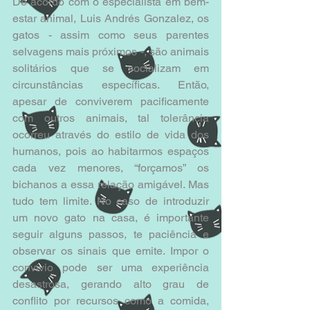
De acordo com o especialista em bem-
estar animal, Luis Andrés Gonzalez, os 
gatos - assim como seus parentes 
selvagens mais próximos -, são animais 
solitários que se socializam em 
circunstâncias específicas. Então, 
apesar de conviverem pacificamente 
com outros animais, tal tolerância 
ocorreu através do estilo de vida dos 
humanos, pois ao habitarmos espaços 
cada vez menores, “forçamos” os 
bichanos a essa relação amigável. Mas 
tudo tem limite. No caso de introduzir 
um novo gato na casa, é importante 
seguir alguns passos, te paciência e 
observar os sinais que emite. Impor o 
convívio pode ser uma experiência 
desastrosa, gerando alto grau de 
conflito por recursos como a comida, 