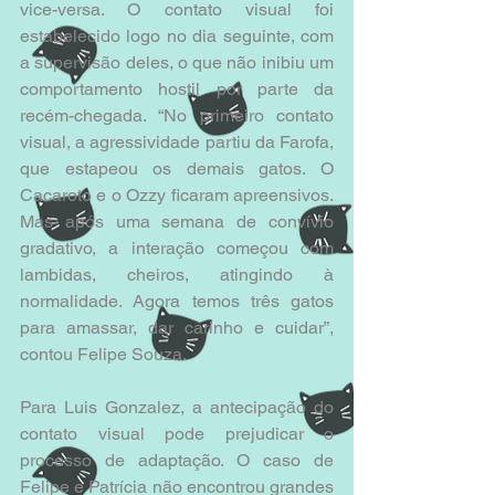
vice-versa. O contato visual foi 
estabelecido logo no dia seguinte, com 
a supervisão deles, o que não inibiu um 
comportamento hostil por parte da 
recém-chegada. “No primeiro contato 
visual, a agressividade partiu da Farofa, 
que estapeou os demais gatos. O 
Cacaroto e o Ozzy ficaram apreensivos. 
Mas após uma semana de convívio 
gradativo, a interação começou com 
lambidas, cheiros, atingindo à 
normalidade. Agora temos três gatos 
para amassar, dar carinho e cuidar”, 
contou Felipe Souza.
Para Luis Gonzalez, a antecipação do 
contato visual pode prejudicar o 
processo de adaptação. O caso de 
Felipe e Patrícia não encontrou grandes 