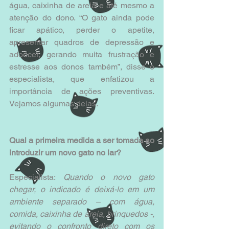
água, caixinha de areia e até mesmo a 
atenção do dono. “O gato ainda pode 
ficar apático, perder o apetite, 
apresentar quadros de depressão e 
adoecer, gerando muita frustração e 
estresse aos donos também”, disse o 
especialista, que enfatizou a 
importância de ações preventivas. 
Vejamos algumas delas.
Qual a primeira medida a ser tomada ao 
introduzir um novo gato no lar?
Especialista: 
Quando o novo gato 
chegar, o indicado é deixá-lo em um 
ambiente separado – com água, 
comida, caixinha de areia, brinquedos -, 
evitando o confronto direto com os 