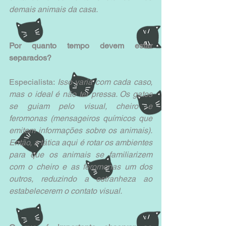
demais animais da casa.
Por quanto tempo devem estar 
separados?
Especialista: 
Isso varia com cada caso, 
mas o ideal é não ter pressa. Os gatos 
se guiam pelo visual, cheiro e 
feromonas (mensageiros químicos que 
emitem informações sobre os animais). 
Então, a tática aqui é rotar os ambientes 
para que os animais se familiarizem 
com o cheiro e as feromonas um dos 
outros, reduzindo a estranheza ao 
estabelecerem o contato visual.