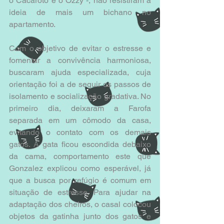
o Cacaroto e o Ozzy -, não resistiram à 
ideia de mais um bichano no 
apartamento.
Com o objetivo de evitar o estresse e 
fomentar a convivência harmoniosa, 
buscaram ajuda especializada, cuja 
orientação foi a de seguir os passos de 
isolamento e socialização gradativa. No 
primeiro dia, deixaram a Farofa 
separada em um cômodo da casa, 
evitando o contato com os demais 
gatos. A gata ficou escondida debaixo 
da cama, comportamento este que 
Gonzalez explicou como esperável, já 
que a busca por refúgio é comum em 
situação de estresse. Para ajudar na 
adaptação dos cheiros, o casal colocou 
objetos da gatinha junto dos gatos e 