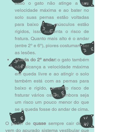
caso o gato não atinge a sua 
velocidade máxima e ao bater no 
solo suas pernas estão voltadas 
para baixo e os músculos estão 
rígidos, isso aumenta o risco de 
fratura. Quanto mais alto é o andar 
(entre 2º e 6º), piores costumam ser 
as lesões.  
Queda do 2º andar: 
o gato também 
não alcança a velocidade máxima 
em queda livre e ao atingir o solo 
também está com as pernas para 
baixo e rígido, correndo risco de 
fraturar vários ossos, embora seja 
um risco um pouco menor do que 
se a queda fosse do andar de cima. 
O poder de
 quase
 sempre cair de pé 
vem do apurado sistema vestibular que 