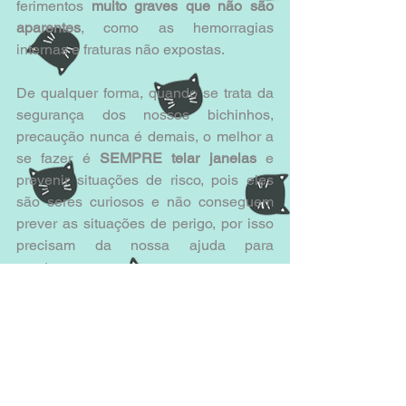
ferimentos 
muito graves que não são 
aparentes
, como as hemorragias 
internas e fraturas não expostas.
De qualquer forma, quando se trata da 
segurança dos nossos bichinhos, 
precaução nunca é demais, o melhor a 
se fazer é 
SEMPRE telar janelas 
e 
prevenir situações de risco, pois eles 
são seres curiosos e não conseguem 
prever as situações de perigo, por isso 
precisam da nossa ajuda para 
manterem-se em segurança.
Já aconteceu do seu gatinho sofrer 
alguma queda que resultou em lesões? 
Se desejar, conte nos comentários 
como foi. Sua experiência poderá 
ajudar a alertar outros leitores sobre os 