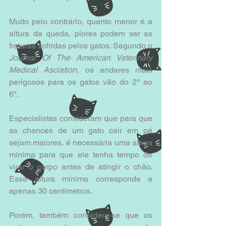
Muito pelo contrário, quanto menor é a 
altura da queda, piores podem ser as 
fraturas sofridas pelos gatos. Segundo o 
Journal Of The American Veterinary 
Medical Asciation
, os andares mais 
perigosos para os gatos vão do 2º ao 
6º.
Especialistas consideram que para que 
as chances de um gato cair em pé 
sejam maiores, é necessária uma altura 
mínima para que ele tenha tempo de 
virar o corpo antes de atingir o chão. 
Essa altura mínima corresponde a 
apenas 30 centímetros.
Porém, também considera-se que os 