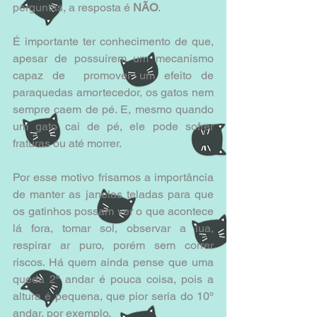
perguntas, a resposta é 
NÃO
.
É importante ter conhecimento de que, 
apesar de possuírem um mecanismo 
capaz de  promover um efeito de 
paraquedas amortecedor, os gatos nem 
sempre caem de pé. E, mesmo quando 
um gato cai de pé, ele pode sofrer 
fraturas ou até morrer.
Por esse motivo frisamos a importância 
de manter as janelas teladas para que 
os gatinhos possam ver o que acontece 
lá fora, tomar sol, observar a lua, 
respirar ar puro, porém sem correr 
riscos. Há quem ainda pense que uma 
queda 2º andar é pouca coisa, pois a 
altura é pequena, que pior seria do 10º 
andar, por exemplo.