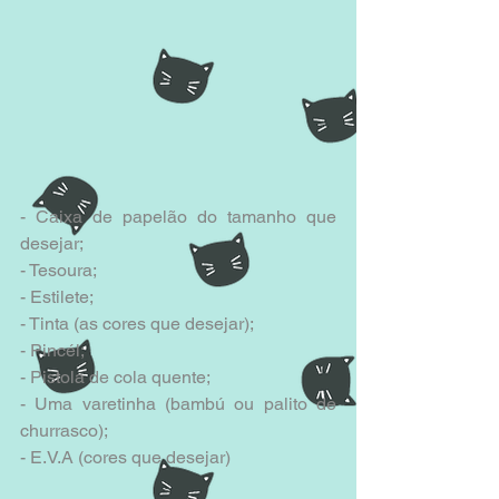
- Caixa de papelão do tamanho que 
desejar;
- Tesoura;
- Estilete;
- Tinta (as cores que desejar);
- Pincél;
- Pistola de cola quente;
- Uma varetinha (bambú ou palito de 
churrasco);
- E.V.A (cores que desejar)