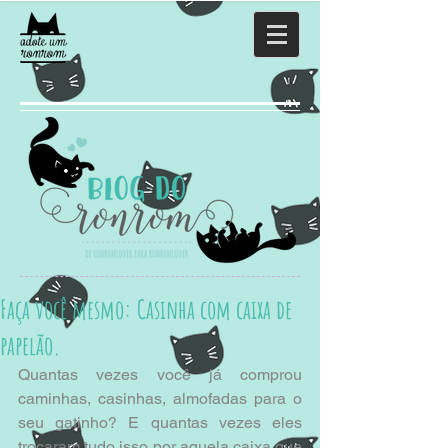
Faça você mesmo: Casinha com caixa de
papelão.
Quantas vezes você já comprou 
caminhas, casinhas, almofadas para o 
seu gatinho? E quantas vezes eles 
trocaram tudo isso por aquela caixa que 