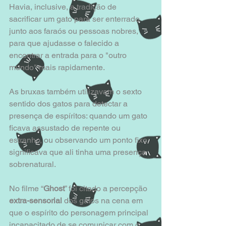
Havia, inclusive, a tradição de 
sacrificar um gato para ser enterrado 
junto aos faraós ou pessoas nobres, 
para que ajudasse o falecido a 
encontrar a entrada para o "outro 
mundo" mais rapidamente.
As bruxas também utilizavam o sexto 
sentido dos gatos para detectar a 
presença de espíritos: quando um gato 
ficava assustado de repente ou 
estranho, ou observando um ponto fixo, 
significava que ali tinha uma presença 
sobrenatural.
No filme “
Ghost
” foi citado a percepção 
extra-sensorial
 dos gatos na cena em 
que o espírito do personagem principal 
incapacitado de se comunicar com o 