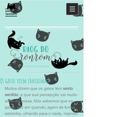
Os gatos veem fantasmas?
Muitos dizem que os gatos têm
 sexto 
sentido
, e que sua percepção vai muito 
além da nossa. Nós sabemos que os 
gatos, vez em quando, agem de forma 
estranha, olhando para o nada, miando 