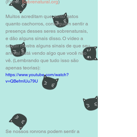
(Fonte: 
Sobrenatural.org
)
Muitos acreditam que, tanto gatos 
quanto cachorros, conseguem sentir a 
presença desses seres sobrenaturais, 
e dão alguns sinais disso. O vídeo a 
seguir mostra alguns sinais de que seu 
animal está vendo algo que você não 
vê. (Lembrando que tudo isso são 
apenas teorias):
https://www.youtube.com/watch?
v=QBefmlUu79U
Se nossos ronrons podem sentir a 