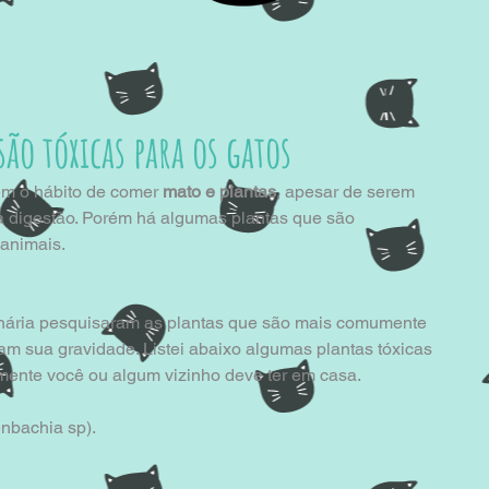
são tóxicas para os gatos
m o hábito de comer 
mato e plantas
, apesar de serem 
ua digestão. Porém há algumas plantas que são 
animais. 
inária pesquisaram as plantas que são mais comumente 
am sua gravidade. Listei abaixo algumas plantas tóxicas 
mente você ou algum vizinho deve ter em casa.
enbachia sp). 