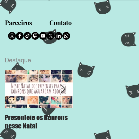
Parceiros
Contato
Destaque
Presenteie os Ronrons
Chega Mais
nesse Natal