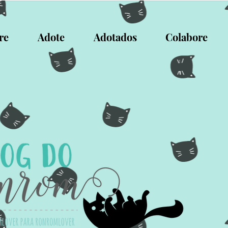
re
Adote
Adotados
Colabore