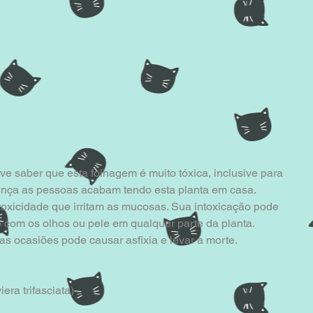
e saber que esta folhagem é muito tóxica, inclusive para 
ença as pessoas acabam tendo esta planta em casa. 
oxicidade que irritam as mucosas. Sua intoxicação pode 
o com os olhos ou pele em qualquer parte da planta. 
s ocasiões pode causar asfixia e levar a morte.
era trifasciata)