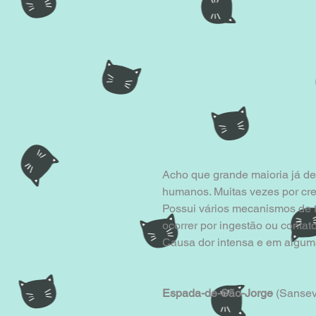
Acho que grande maioria já dev
humanos. Muitas vezes por cr
Possui vários mecanismos de t
ocorrer por ingestão ou contat
Causa dor intensa e em alguma
Espada-de-São-Jorge
 (Sansevi