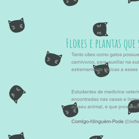
Flores e plantas que 
Tanto cães como gatos possue
carnívoros, para auxiliar na s
extremamente tóxicas a esses 
Estudantes de medicina veter
encontradas nas casas e listar
ao seu animal, e que provavel
Comigo-Ninguém-Pode
 (Dieff