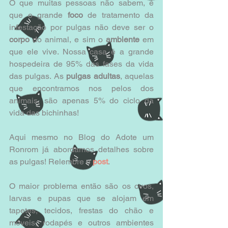
O que muitas pessoas não sabem, é 
que o grande 
foco
 de tratamento da 
infestação por pulgas não deve ser o
corpo 
do animal, e sim o
 ambiente
 em 
que ele vive. Nossa casa é a grande 
hospedeira de 95% das fases da vida 
das pulgas. As 
pulgas adultas
, aquelas 
que encontramos nos pelos dos 
animais, são apenas 5% do ciclo da 
vida das bichinhas!
Aqui mesmo no Blog do Adote um 
Ronrom já abordamos detalhes sobre 
as pulgas! Relembre o
 post
. 
O maior problema então são os ovos, 
larvas e pupas que se alojam em 
tapetes, tecidos, frestas do chão e 
móveis, rodapés e outros ambientes 