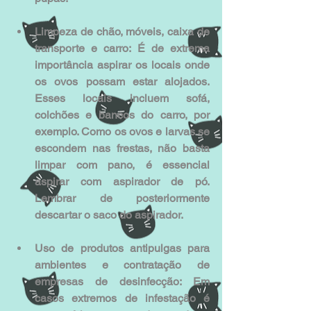
Limpeza de chão, móveis, caixa de 
transporte e carro: É de extrema 
importância aspirar os locais onde 
os ovos possam estar alojados. 
Esses locais incluem sofá, 
colchões e bancos do carro, por 
exemplo. Como os ovos e larvas se 
escondem nas frestas, não basta 
limpar com pano, é essencial 
aspirar com aspirador de pó. 
Lembrar de posteriormente 
descartar o saco do aspirador.
Uso de produtos antipulgas para 
ambientes e contratação de 
empresas de desinfecção: Em 
casos extremos de infestação é 