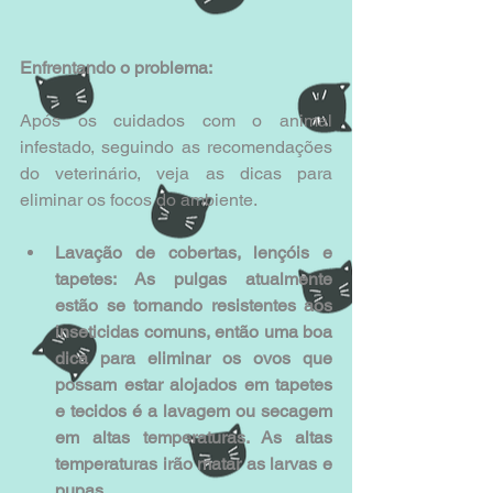
Enfrentando o problema:
Após os cuidados com o animal 
infestado, seguindo as recomendações 
do veterinário, veja as dicas para 
eliminar os focos do ambiente.
Lavação de cobertas, lençóis e 
tapetes: As pulgas atualmente 
estão se tornando resistentes aos 
inseticidas comuns, então uma boa 
dica para eliminar os ovos que 
possam estar alojados em tapetes 
e tecidos é a lavagem ou secagem 
em altas temperaturas. As altas 
temperaturas irão matar as larvas e 
pupas.