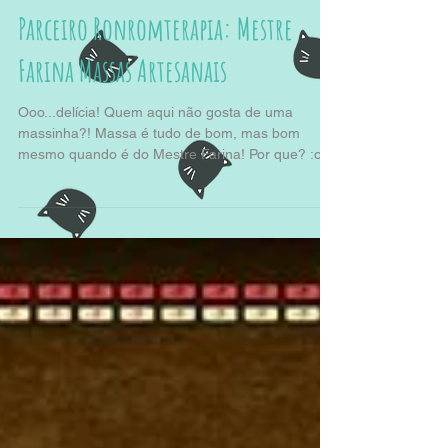
Parceiro Ronromterapia: Mestre
Farina Massas Artesanais
Ooo...delícia! Quem aqui não gosta de uma
massinha?! Massa é tudo de bom, mas bom
mesmo quando é do Mestre Farina! Por que? :o
Para...