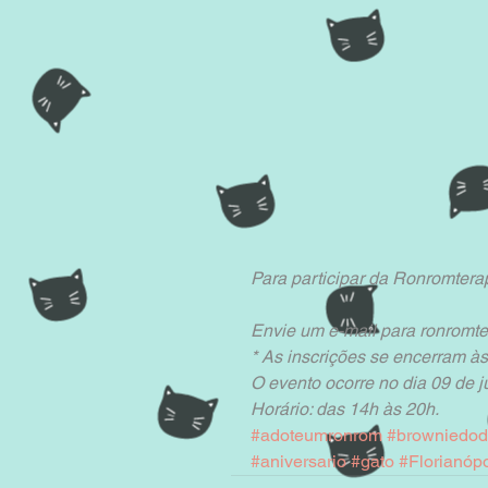
Para participar da Ronromterap
Envie um e-mail para ronrom
* As inscrições se encerram às
O evento ocorre no dia 09 de 
Horário: das 14h às 20h.
#adoteumronrom
#browniedod
#aniversario
#gato
#Florianópo