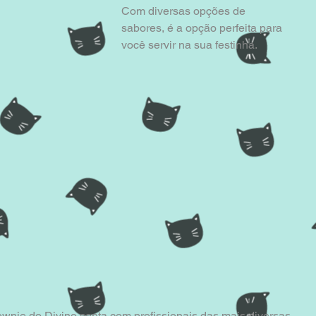
Com diversas opções de 
sabores, é a opção perfeita para 
você servir na sua festinha.
wnie do Divino conta com profissionais das mais diversas 