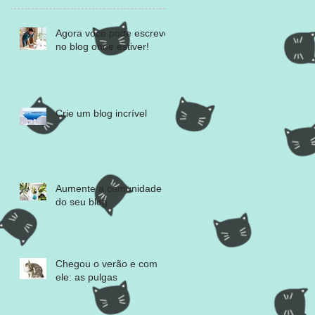
Agora você pode escrever
no blog onde estiver!
Crie um blog incrível
Aumente a comunidade
do seu blog
Chegou o verão e com
ele: as pulgas