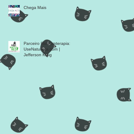
Chega Mais
Parceiro Ronromterapia:
UseNatureza.com |
Jefferson Kulig