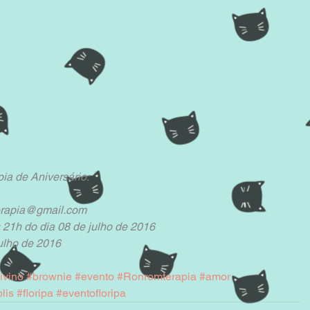
ia de Aniversário:
terapia@gmail.com
 21h do dia 08 de julho de 2016
julho de 2016
ivino
#brownie
#evento
#Ronromterapia
#amor
lis
#floripa
#eventofloripa