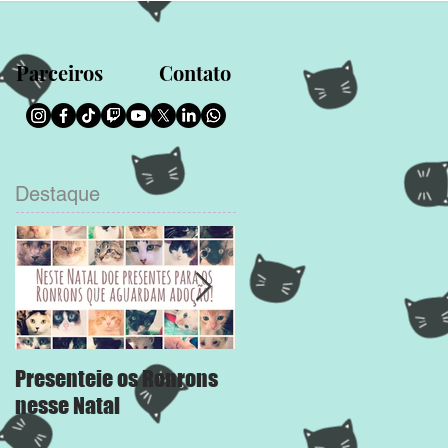
Parceiros
Contato
Destaque
Presenteie os Ronrons
Chega Mais
nesse Natal