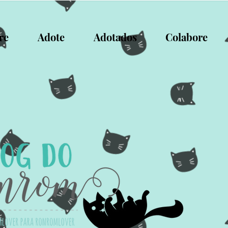
re
Adote
Adotados
Colabore