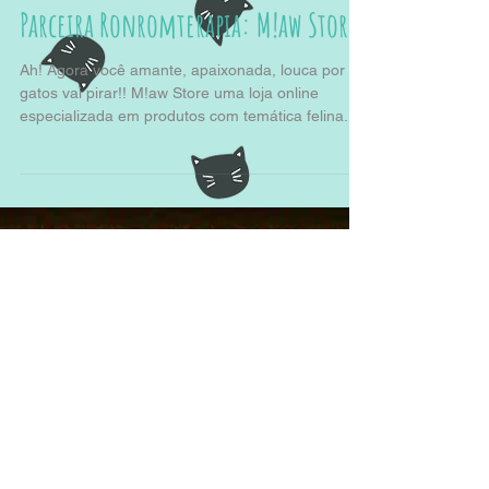
Parceira Ronromterapia: M!aw Store
Ah! Agora você amante, apaixonada, louca por
gatos vai pirar!! M!aw Store uma loja online
especializada em produtos com temática felina....