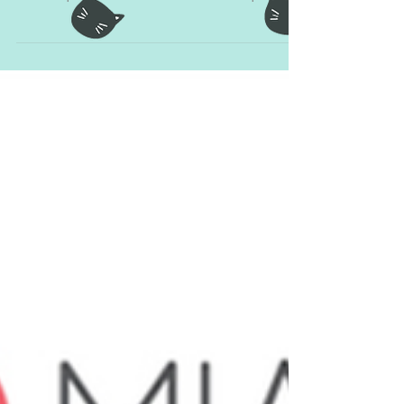
Parceiro Ronromterapia: Mestre
Farina Massas Artesanais
Ooo...delícia! Quem aqui não gosta de uma
massinha?! Massa é tudo de bom, mas bom
mesmo quando é do Mestre Farina! Por que? :o
Para...