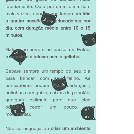
rapidamente. Opte por uma rotina com 
mais vezes e por menos tempo: 
de três 
a quatro sessões de brincadeiras por 
dia, com duração média entre 10 e 15 
minutos.
Gatos não correm ou passeiam. Então, 
o exercício é brincar com o gatinho.
Separe sempre um tempo do seu dia 
para brincar com seu felino. As 
brincadeiras podem incluir cadarços , 
bolinhas com guizo, caixas de papelão, 
qualquer estímulo para que eles 
possam correr um pouco, se 
movimentar.
Não se esqueça de
 criar um ambiente 