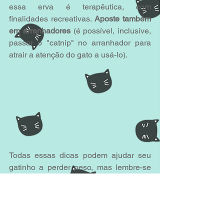
essa erva é terapêutica, com 
finalidades recreativas. 
Aposte também 
em arranhadores
 (é possível, inclusive, 
passar o "catnip" no arranhador para 
atrair a atenção do gato a usá-lo).
Todas essas dicas podem ajudar seu 
gatinho a perder peso, mas lembre-se 
que 
é sempre fundamental consultar um 
veterinário, 
principalmente para 
entender o porquê de o seu gatinho ter 
sobrepeso, identificar possíveis 