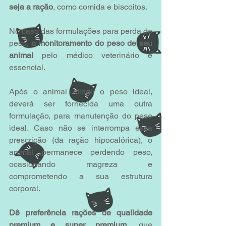
seja a ração
, como comida e biscoitos.
No caso das formulações para perda de 
peso, 
o monitoramento do peso de seu 
animal 
pelo médico veterinário é 
essencial.
Após o animal atingir o peso ideal, 
deverá ser fornecida uma outra 
formulação, para manutenção do peso 
ideal. Caso não se interrompa essa 
prescrição (da ração hipocalórica), o 
animal permanece perdendo peso, 
ocasionando magreza e 
comprometendo a sua estrutura 
corporal. 
Dê preferência rações de qualidade 
premium e super premium,
 que 