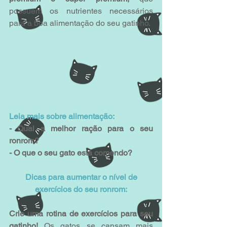
possuem os nutrientes necessários 
para a boa alimentação do seu gatinho.
Leia mais sobre alimentação:
- Qual a melhor ração para o seu 
ronrom?
- O que o seu gato está comendo?
Dicas para aumentar o nível de 
exercícios do seu ronrom:
Crie uma rotina de exercícios para seu 
gatinho!
 Os gatos se cansam mais 