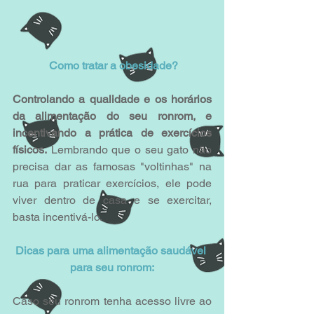
 Como tratar a obesidade?
Controlando a qualidade e os horários 
da alimentação do seu ronrom, e 
incentivando a prática de exercícios 
físicos.
 Lembrando que o seu gato não 
precisa dar as famosas "voltinhas" na 
rua para praticar exercícios, ele pode 
viver dentro de casa e se exercitar, 
basta incentivá-lo.
Dicas para uma alimentação saudável 
para seu ronrom:
Caso seu ronrom tenha acesso livre ao 