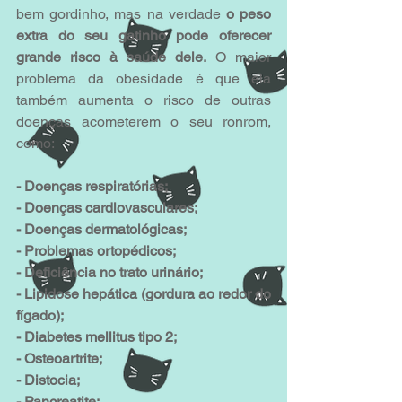
bem gordinho, mas na verdade 
o peso 
extra do seu gatinho pode oferecer 
grande risco à saúde dele.
 O maior 
problema da obesidade é que ela 
também aumenta o risco de outras 
doenças acometerem o seu ronrom, 
como:
- Doenças respiratórias;
- Doenças cardiovasculares;
- Doenças dermatológicas;
- Problemas ortopédicos;
- Deficiência no trato urinário;
- Lipidose hepática (gordura ao redor do 
fígado);
- Diabetes mellitus tipo 2;
- Osteoartrite;
- Distocia;
- Pancreatite;