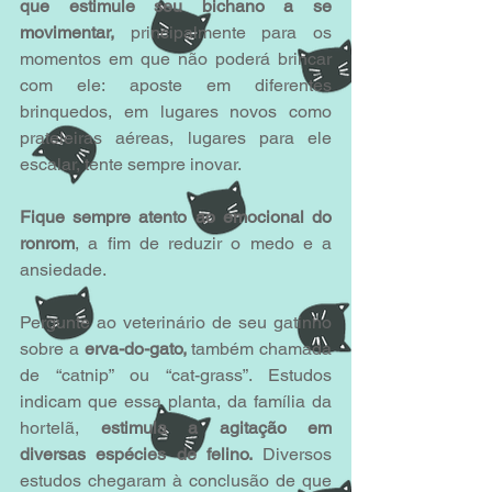
que estimule seu bichano a se 
movimentar,
 principalmente para os 
momentos em que não poderá brincar 
com ele: aposte em diferentes 
brinquedos, em lugares novos como 
prateleiras aéreas, lugares para ele 
escalar, tente sempre inovar.
Fique sempre atento ao emocional do 
ronrom
, a fim de reduzir o medo e a 
ansiedade.
Pergunte ao veterinário de seu gatinho 
sobre a 
erva-do-gato,
 também chamada 
de “catnip” ou “cat-grass”. Estudos 
indicam que essa planta, da família da 
hortelã, 
estimula a agitação em 
diversas espécies de felino.
 Diversos 
estudos chegaram à conclusão de que 