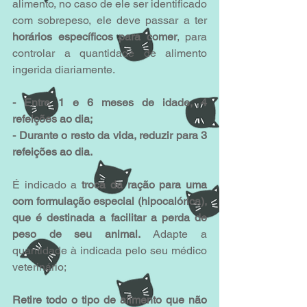
alimento, no caso de ele ser identificado 
com sobrepeso, ele deve passar a ter 
horários específicos para comer
, para 
controlar a quantidade de alimento 
ingerida diariamente. 
- Entre 1 e 6 meses de idade, 4 
refeições ao dia; 
- Durante o resto da vida, reduzir para 3 
refeições ao dia.
É indicado a 
troca da ração para uma 
com formulação especial (hipocalórica), 
que é destinada a facilitar a perda de 
peso de seu animal.
 Adapte a 
quantidade à indicada pelo seu médico 
veterinário;
Retire todo o tipo de alimento que não 