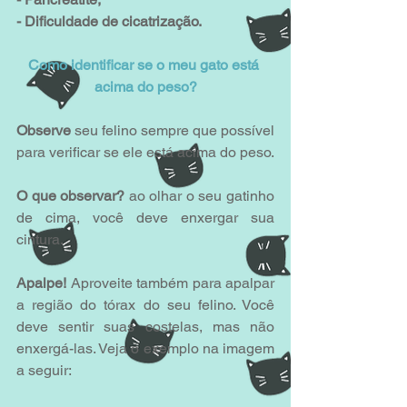
- Dificuldade de cicatrização.
Como identificar se o meu gato está 
acima do peso?
Observe 
seu felino sempre que possível 
para verificar se ele está acima do peso.
O que observar? 
ao olhar o seu gatinho 
de cima, você deve enxergar sua 
cintura.
Apalpe!
 Aproveite também para apalpar 
a região do tórax do seu felino. Você 
deve sentir suas costelas, mas não 
enxergá-las. Veja o exemplo na imagem 
a seguir: