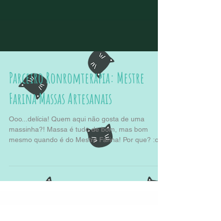
Parceiro Ronromterapia: Mestre
Farina Massas Artesanais
Ooo...delícia! Quem aqui não gosta de uma
massinha?! Massa é tudo de bom, mas bom
mesmo quando é do Mestre Farina! Por que? :o
Para...