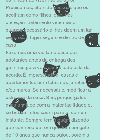
Precisamos, além de pessoas que os 
acolham como filhos, que lhes 
ofereçam tratamento veterinário 
quando necessário e lhes deem um lar 
seguro... E lugar seguro é dentro de 
casa! 
Fazemos uma visita na casa dos 
adotantes antes da entrega dos 
gatinhos para verificar se tudo está de 
acordo. É imprescindível casas e 
apartamentos com telas nas janelas 
e/ou muros. Se necessário, modificar a 
estrutura da casa. Sim, porque gatos 
escalam tudo com a maior facilidade e, 
se bobear, eles saem para a rua num 
instante. Sempre tem alguém dizendo 
que conhece outrém que tem um gato 
de 10 anos que nunca pulou, porém a 