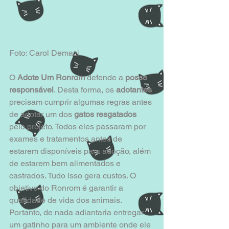
Foto: Carol Demazi 
O 
Adote Um Ronrom
 defende a 
posse 
responsável
. Desta forma, os 
adotantes 
precisam cumprir algumas regras antes 
de adotar um dos 
gatos resgatados
pelo projeto. Todos eles passaram por 
exames e tratamentos antes de 
estarem disponíveis para adoção, além 
de estarem bem alimentados e 
castrados. Tudo isso gera custos. O 
objetivo do Ronrom é garantir a 
qualidade de vida dos animais. 
Portanto, de nada adiantaria entregar 
um gatinho para um ambiente onde ele 