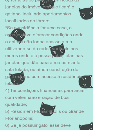
janelas do imóvel em que ficará o 
gatinho, incluindo apartamentos 
localizados no térreo; 
*Se a residência for uma casa, o 
espaço deve oferecer condições onde 
o animal não tenha acesso à rua, 
utilizando-se de redes verticais nos 
muros onde ele possa pular, telas nas 
janelas que dão para a rua com ante 
sala telada, ou ainda construção de 
gatil externo com acesso à residência 
telada. 
4) Ter condições financeiras para arcar 
com veterinário e ração de boa 
qualidade; 
5) Residir em Florianópolis ou Grande 
Florianópolis; 
6) Se já possuir gato, esse deve 