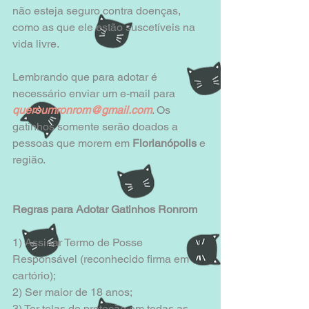
não esteja seguro contra doenças, 
como as que ele estão suscetíveis na 
vida livre. 
Lembrando que para adotar é 
necessário enviar um e-mail para 
queroumronrom@gmail.com
. Os 
gatinhos somente serão doados a 
pessoas que morem em 
Florianópolis 
e 
região. 
Regras para Adotar Gatinhos Ronrom
1) Assinar Termo de Posse 
Responsável (reconhecido firma em 
cartório); 
2) Ser maior de 18 anos; 
3) Ter telas de proteção em todas as 