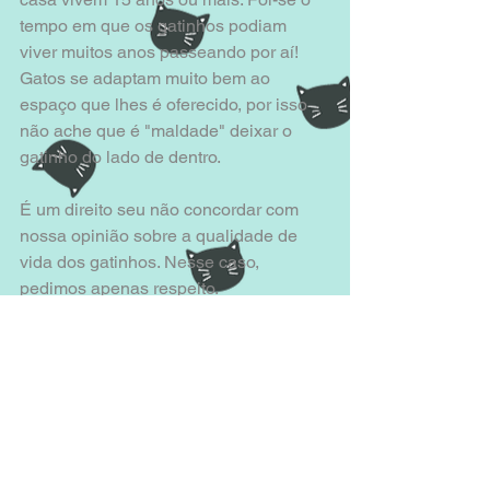
tempo em que os gatinhos podiam 
viver muitos anos passeando por aí! 
Gatos se adaptam muito bem ao 
espaço que lhes é oferecido, por isso 
não ache que é "maldade" deixar o 
gatinho do lado de dentro. 
É um direito seu não concordar com 
nossa opinião sobre a qualidade de 
vida dos gatinhos. Nesse caso, 
pedimos apenas respeito.  
Se você não estiver dentro das regras 
de adoção, infelizmente não poderá 
adotar um de nossos bichanos. Isso 
não quer dizer que você seja má 
pessoa ou que não saiba cuidar de um 
gatinho. Se a adoção é negada é 