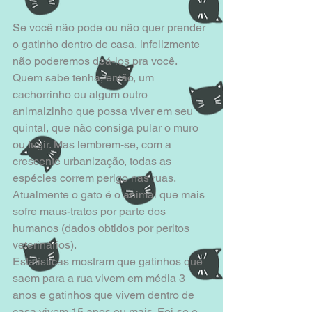
Se você não pode ou não quer prender 
o gatinho dentro de casa, infelizmente 
não poderemos doá-los pra você. 
Quem sabe tenha, então, um 
cachorrinho ou algum outro 
animalzinho que possa viver em seu 
quintal, que não consiga pular o muro 
ou fugir. Mas lembrem-se, com a 
crescente urbanização, todas as 
espécies correm perigo nas ruas. 
Atualmente o gato é o animal que mais 
sofre maus-tratos por parte dos 
humanos (dados obtidos por peritos 
veterinários). 
Estatísticas mostram que gatinhos que 
saem para a rua vivem em média 3 
anos e gatinhos que vivem dentro de 
casa vivem 15 anos ou mais. Foi-se o 