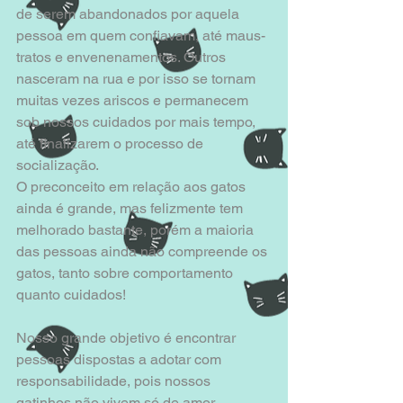
de serem abandonados por aquela 
pessoa em quem confiavam, até maus-
tratos e envenenamentos. Outros 
nasceram na rua e por isso se tornam 
muitas vezes ariscos e permanecem 
sob nossos cuidados por mais tempo, 
até finalizarem o processo de 
socialização. 
O preconceito em relação aos gatos 
ainda é grande, mas felizmente tem 
melhorado bastante, porém a maioria 
das pessoas ainda não compreende os 
gatos, tanto sobre comportamento 
quanto cuidados! 
Nosso grande objetivo é encontrar 
pessoas dispostas a adotar com 
responsabilidade, pois nossos 
gatinhos não vivem só de amor. 