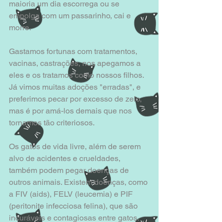
maioria um dia escorrega ou se 
empolga com um passarinho, cai e 
morre. 
Gastamos fortunas com tratamentos, 
vacinas, castrações, nos apegamos a 
eles e os tratamos como nossos filhos. 
Já vimos muitas adoções "erradas", e 
preferimos pecar por excesso de zelo, 
mas é por amá-los demais que nos 
tornamos tão criteriosos. 
Os gatos de vida livre, além de serem 
alvo de acidentes e crueldades, 
também podem pegar doenças de 
outros animais. Existem doenças, como 
a FIV (aids), FELV (leucemia) e PIF 
(peritonite infecciosa felina), que são 
incuráveis e contagiosas entre gatos. 