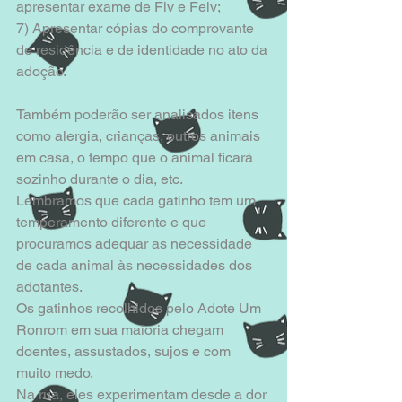
apresentar exame de Fiv e Felv; 
7) Apresentar cópias do comprovante 
de residência e de identidade no ato da 
adoção. 
Também poderão ser analisados itens 
como alergia, crianças, outros animais 
em casa, o tempo que o animal ficará 
sozinho durante o dia, etc. 
Lembramos que cada gatinho tem um 
temperamento diferente e que 
procuramos adequar as necessidade 
de cada animal às necessidades dos 
adotantes. 
Os gatinhos recolhidos pelo Adote Um 
Ronrom em sua maioria chegam 
doentes, assustados, sujos e com 
muito medo. 
Na rua, eles experimentam desde a dor 