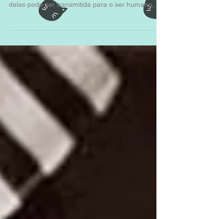
Doenças fúngicas em felinos
Há vários tipos de fungos que podem causar
infecções graves em nossos gatos. A maioria
delas pode ser transmitida para o ser humano,
ou...