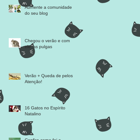
Aumente a comunidade
do seu blog
Chegou o verão e com
ele: as pulgas
Verão + Queda de pelos =
Atenção!
16 Gatos no Espírito
Natalino