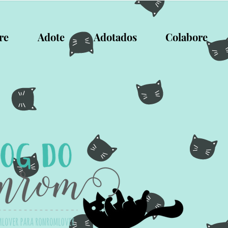
re
Adote
Adotados
Colabore