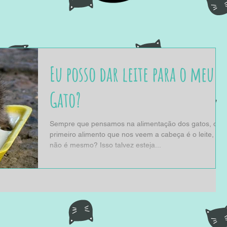
Eu posso dar leite para o meu
Gato?
Sempre que pensamos na alimentação dos gatos, o
primeiro alimento que nos veem a cabeça é o leite,
não é mesmo? Isso talvez esteja...