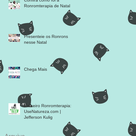
Confira como foi a
Ronromterapia de Natal
Presenteie os Ronrons
nesse Natal
Chega Mais
Parceiro Ronromterapia:
UseNatureza.com |
Jefferson Kulig