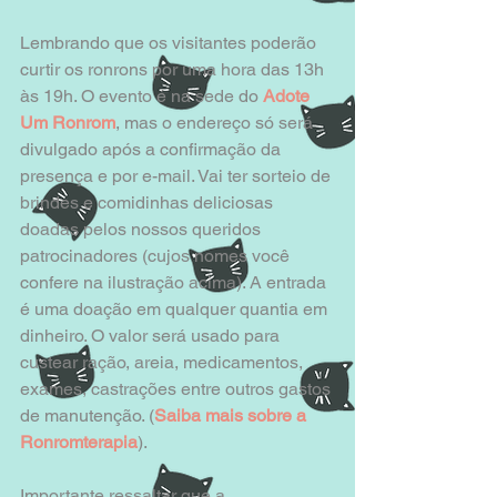
Lembrando que os visitantes poderão 
curtir os ronrons por uma hora das 13h 
às 19h. O evento é na sede do 
Adote 
Um Ronrom
, mas o endereço só será 
divulgado após a confirmação da 
presença e por e-mail. Vai ter sorteio de 
brindes e comidinhas deliciosas 
doadas pelos nossos queridos 
patrocinadores (cujos nomes você 
confere na ilustração acima). A entrada 
é uma doação em qualquer quantia em 
dinheiro. O valor será usado para 
custear ração, areia, medicamentos, 
exames, castrações entre outros gastos 
de manutenção. (
Saiba mais sobre a 
Ronromterapia
). 
Importante ressaltar que a 