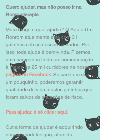
Quero ajudar, mas não posso ir na 
Ronromterapia
Mora longe e quer ajudar? O Adote Um 
Ronrom atualmente está com 31 
gatinhos sob os nossos cuidados. Por 
isso, toda ajuda é bem-vinda. Fizemos 
uma campanha linda em comemoração 
à marca de 25 mil curtidores na nossa 
página do Facebook
. Se cada um doar 
um pouquinho, poderemos garantir 
qualidade de vida a estes gatinhos que 
foram salvos de situações de risco.  
Para ajudar, é só clicar aqui.
Outra forma de ajudar é adquirindo 
nossos produtos que, além de 