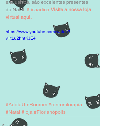
exclusivos, são excelentes presentes 
de Natal. 
#ficaadica
Visite a nossa loja 
virtual aqui.
https://www.youtube.com/watch?
v=tLu2hhtKJE4
#AdoteUmRonrom
#ronromterapia
#Natal
#loja
#Florianópolis