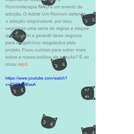
Ronromterapia 
NÃO 
é um evento de 
adoção. O Adote Um Ronrom defende 
a adoção responsável, por isso, 
seguimos uma série de regras e etapas 
que ajudam a garantir lares seguros 
para os gatinhos resgatados pelo 
projeto. Ficou curioso para saber mais 
sobre a nossa política de adoção? É só 
clicar 
aqui
. 
https://www.youtube.com/watch?
v=7IHRUfSEssA